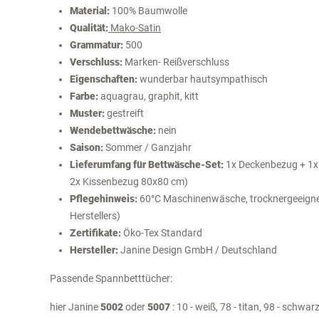
Material:
100% Baumwolle
Qualität:
Mako-Satin
Grammatur:
500
Verschluss:
Marken- Reißverschluss
Eigenschaften:
wunderbar hautsympathisch
Farbe:
aquagrau, graphit, kitt
Muster:
gestreift
Wendebettwäsche:
nein
Saison:
Sommer / Ganzjahr
Lieferumfang für Bettwäsche-Set:
1x Deckenbezug + 1x 
2x Kissenbezug 80x80 cm)
Pflegehinweis:
60°C Maschinenwäsche, trocknergeeignet
Herstellers)
Zertifikate:
Öko-Tex Standard
Hersteller:
Janine Design GmbH / Deutschland
Passende Spannbetttücher:
hier Janine
5002
oder
5007
: 10 - weiß, 78 - titan, 98 - schwar