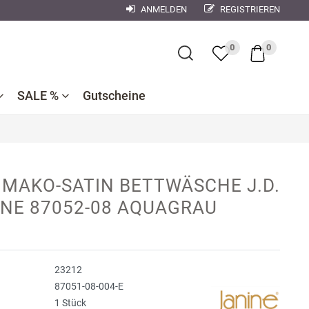
ANMELDEN
REGISTRIEREN
×
0
0
SALE %
Gutscheine
Bademantel
Bettwaren
Reduzierte
e
ner
Dekokissen
 MAKO-SATIN BETTWÄSCHE J.D.
Badtextilien
Bettwäsche
nen
INE 87052-08 AQUAGRAU
se
Reduzierte
Bettlaken,
Küchentextilien
orse
Kinderbettwäsche
Spannbetttücher
Nachtwäsche
debach
Wohndecken
23212
ndman
87051-08-004-E
1 Stück
n
r