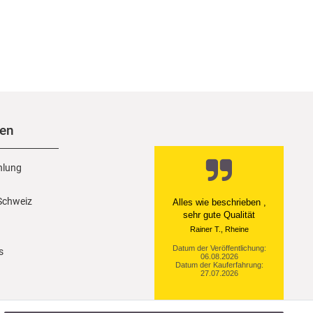
nen
hlung
 Schweiz
Ein einfach toller Service
- prompte Lieferung und
sogar mit Pflegehinweis!
Datum der Veröffentlichung:
s
05.08.2026
Datum der Kauferfahrung:
29.07.2026