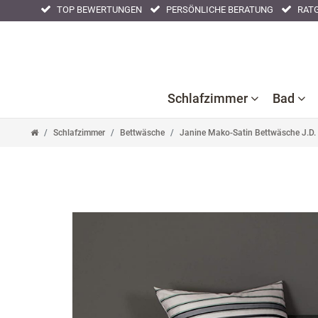
TOP BEWERTUNGEN
PERSÖNLICHE BERATUNG
RATG
Schlafzimmer
Bad
Schlafzimmer
Bettwäsche
Janine Mako-Satin Bettwäsche J.D
Ba
B
Bettlaken
Kissenbezüge
Nackenstützkissen
Acc
F
Bettwaren
Nachtwäsche
Tagesdecken
Ba
Bettwäsche