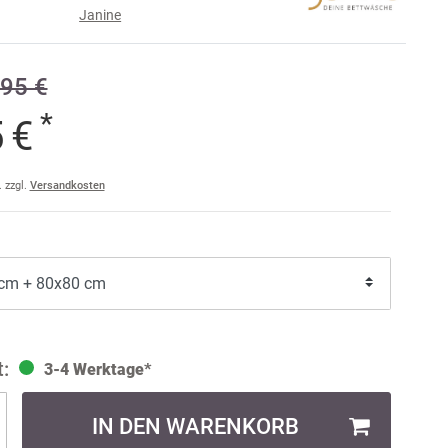
Janine
e
95 €
raise
am
*
5 €
a
ler
. zzgl.
Versandkosten
ult
3-4 Werktage*
IN DEN WARENKORB