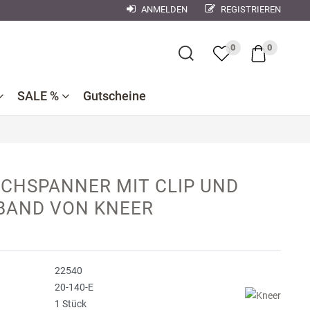
ANMELDEN
REGISTRIEREN
×
0
0
SALE %
Gutscheine
Bademantel
Bettwaren
Reduzierte
e
ner
Dekokissen
CHSPANNER MIT CLIP UND
Badtextilien
Bettwäsche
nen
BAND VON KNEER
se
Reduzierte
Bettlaken,
Küchentextilien
orse
Kinderbettwäsche
Spannbetttücher
Nachtwäsche
debach
Wohndecken
22540
ndman
20-140-E
1 Stück
n
r