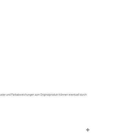
d
 Muster und Farbabweichungen zum Originalprodukt können eventuell durch