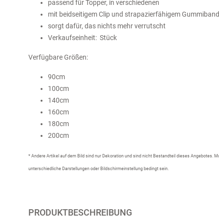
passend für Topper, in verschiedenen
mit beidseitigem Clip und strapazierfähigem Gummiban
sorgt dafür, das nichts mehr verrutscht
Verkaufseinheit: Stück
Verfügbare Größen:
90cm
100cm
140cm
160cm
180cm
200cm
* Andere Artikel auf dem Bild sind nur Dekoration und sind nicht Bestandteil dieses Angebotes.
unterschiedliche Darstellungen oder Bildschirmeinstellung bedingt sein.
PRODUKTBESCHREIBUNG