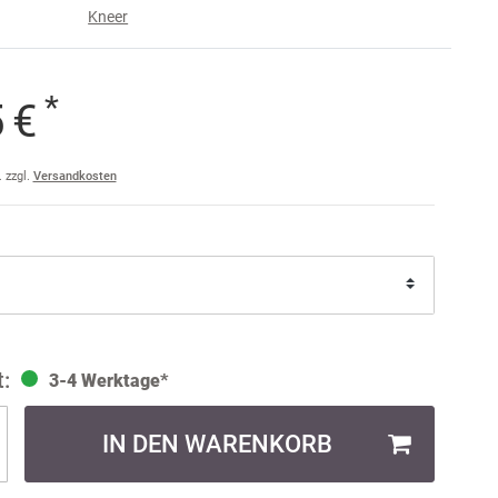
Kneer
e
raise
*
5 €
am
a
. zzgl.
Versandkosten
ler
ult
3-4 Werktage*
IN DEN WARENKORB