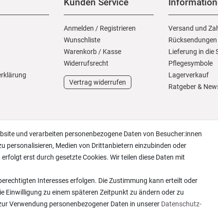
Kunden Service
Informatio
Anmelden
/
Registrieren
Versand und Za
Wunschliste
Rücksendungen
Warenkorb
/
Kasse
Lieferung in die
Widerrufs­recht
Pflegesymbole
erklärung
Lagerverkauf
Vertrag widerrufen
Ratgeber & New
ebsite und verarbeiten personenbezogene Daten von Besucher:innen
zu personalisieren, Medien von Drittanbietern einzubinden oder
erfolgt erst durch gesetzte Cookies. Wir teilen diese Daten mit
erechtigten Interesses erfolgen. Die Zustimmung kann erteilt oder
ie Einwilligung zu einem späteren Zeitpunkt zu ändern oder zu
 zur Verwendung personenbezogener Daten in unserer
Daten­schutz­