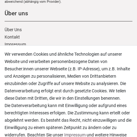
abweichend (abhängig vom Provider).
Über uns
Über Uns
Kontakt
Impressum
AGB
Wir verwenden Cookies und ähnliche Technologien auf unserer
Daten­schutz­erklärung
Website und verarbeiten personenbezogene Daten von
Besucher:innen unserer Webseite (z.B. IP-Adresse), um z.B. Inhalte
Kunden Service
und Anzeigen zu personalisieren, Medien von Drittanbietern
einzubinden oder Zugriffe auf unsere Website zu analysieren. Die
Datenverarbeitung erfolgt erst durch gesetzte Cookies. Wir teilen
Anmelden
/
Registrieren
diese Daten mit Dritten, die wir in den Einstellungen benennen.
Wunschliste
Die Datenverarbeitung kann mit Einwilligung oder aufgrund eines
Warenkorb
/
Kasse
berechtigten Interesses erfolgen. Die Zustimmung kann erteilt oder
Widerrufs­recht
abgelehnt werden. Es besteht das Recht, nicht einzuwilligen und die
Vertrag widerrufen
Einwilligung zu einem späteren Zeitpunkt zu ändern oder zu
widerrufen. Beachten Sie unser
Impressum
und weitere Hinweise