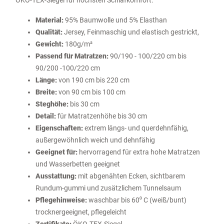
ÖKO-TEX-Siegel für höchsten Schlafkomfort.
Material:
95% Baumwolle und 5% Elasthan
Qualität:
Jersey, Feinmaschig und elastisch gestrickt,
Gewicht:
180g/m²
Passend für Matratzen:
90/190 - 100/220 cm bis
90/200 -100/220 cm
Länge:
von 190 cm bis 220 cm
Breite:
von 90 cm bis 100 cm
Steghöhe:
bis 30 cm
Detail:
für Matratzenhöhe bis 30 cm
Eigenschaften:
extrem längs- und querdehnfähig,
außergewöhnlich weich und dehnfähig
Geeignet für:
hervorragend für extra hohe Matratzen
und Wasserbetten geeignet
Ausstattung:
mit abgenähten Ecken, sichtbarem
Rundum-gummi und zusätzlichem Tunnelsaum
Pflegehinweise:
waschbar bis 60⁰ C (weiß/bunt)
trocknergeeignet
, pflegeleicht