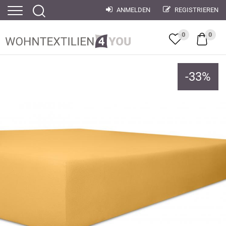
ANMELDEN
REGISTRIEREN
0
0
-
33
%