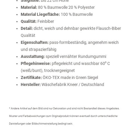
Steghöhe:
bis 22 cm Höhe
Material:
80 % Baumwolle 20 % Polyester
Material Liegefläche:
100 % Baumwolle
Qualität:
Feinbiber
Detail:
dicht, weich und dehnbar gewirkte Flausch-Biber
Qualität
Eigenschaften:
pass-formbeständig, angenehm weich
und strapazierfähig
Ausstattung:
speziell vernähter Rundumgummi
Pflegehinweise:
pflegeleicht und waschbar 60⁰ C
(weiß/bunt), trocknergeeignet
Zertifikate:
ÖKO-TEX made in Green Siegel
Hersteller:
Wäschefabrik Kneer / Deutschland
* Andere Artikel auf dem Bild sind nur Dekoration und sind nicht Bestandteil dieses Angebotes.
Muster und Farbabweichungen zum Originalprodukt können eventuell durch unterschiedliche
Darstellungen oder Bildschirmeinstellung bedingt sein.