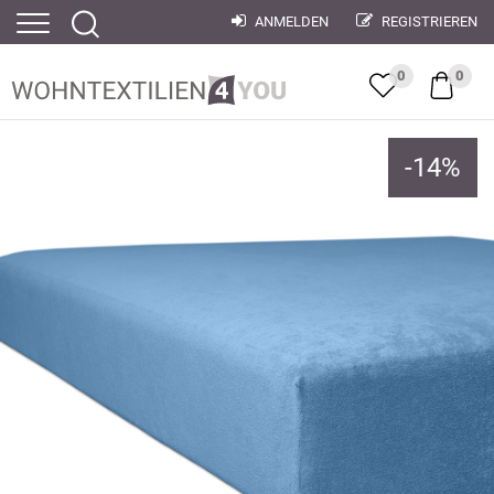
ANMELDEN
REGISTRIEREN
0
0
-
14
%