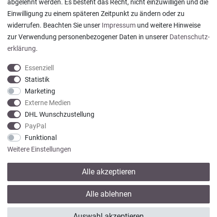
abgelehnt werden. Es besteht das Recht, nicht einzuwilligen und die
Ein einfach toller Service - prompte Lieferung und
Einwilligung zu einem späteren Zeitpunkt zu ändern oder zu
sogar mit Pflegehinweis!
widerrufen. Beachten Sie unser
Impressum
und weitere Hinweise
Datum der Veröffentlichung: 05.08.2026
Datum der Kauferfahrung: 29.07.2026
zur Verwendung personenbezogener Daten in unserer
Daten­schutz­
erklärung
.
Essenziell
Statistik
Marketing
921 Bewertungen
Externe Medien
DHL Wunschzustellung
PayPal
Funktional
Weitere Einstellungen
Alle akzeptieren
* Alle Preise verstehen sich inkl. gesetzl. MwSt. zzgl.
Versandkosten
Alle ablehnen
© copyright 2013-2026 Wohntextilien4You GmbH / Alle Rechte vorbehalten /
Auswahl akzeptieren
Realisation
colornativ /