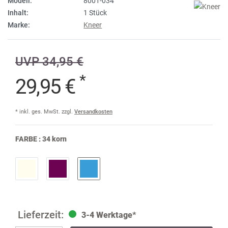
Modell:
8001-034
Inhalt:
1 Stück
Marke:
Kneer
UVP 34,95 €
*
29,95 €
* inkl. ges. MwSt. zzgl.
Versandkosten
FARBE :
34 korn
3-4 Werktage*