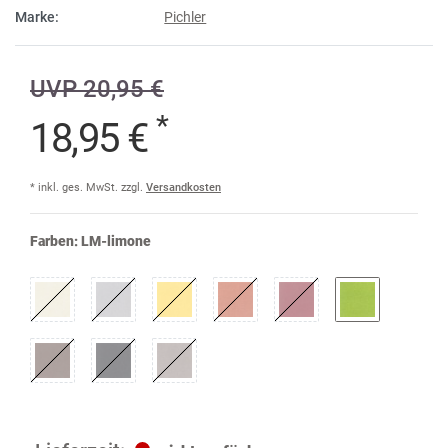
Marke:
Pichler
UVP 20,95 €
*
18,95 €
* inkl. ges. MwSt. zzgl.
Versandkosten
Farben:
LM-limone