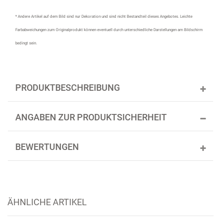
* Andere Artikel auf dem Bild sind nur Dekoration und sind nicht Bestandteil dieses Angebotes.
Leichte
Farbabweichungen zum Originalprodukt können eventuell durch unterschiedliche Darstellungen am Bildschirm
bedingt sein.
PRODUKTBESCHREIBUNG
ANGABEN ZUR PRODUKTSICHERHEIT
BEWERTUNGEN
ÄHNLICHE ARTIKEL