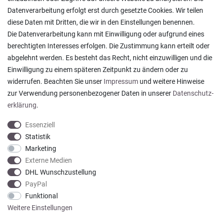
Ratgeber & News
Datenverarbeitung erfolgt erst durch gesetzte Cookies. Wir teilen
diese Daten mit Dritten, die wir in den Einstellungen benennen.
Die Datenverarbeitung kann mit Einwilligung oder aufgrund eines
berechtigten Interesses erfolgen. Die Zustimmung kann erteilt oder
abgelehnt werden. Es besteht das Recht, nicht einzuwilligen und die
Ein einfach toller Service - prompte Lieferung und
Einwilligung zu einem späteren Zeitpunkt zu ändern oder zu
sogar mit Pflegehinweis!
widerrufen. Beachten Sie unser
Impressum
und weitere Hinweise
Datum der Veröffentlichung: 05.08.2026
Datum der Kauferfahrung: 29.07.2026
zur Verwendung personenbezogener Daten in unserer
Daten­schutz­
erklärung
.
Essenziell
Statistik
Marketing
922 Bewertungen
Externe Medien
DHL Wunschzustellung
PayPal
Funktional
Weitere Einstellungen