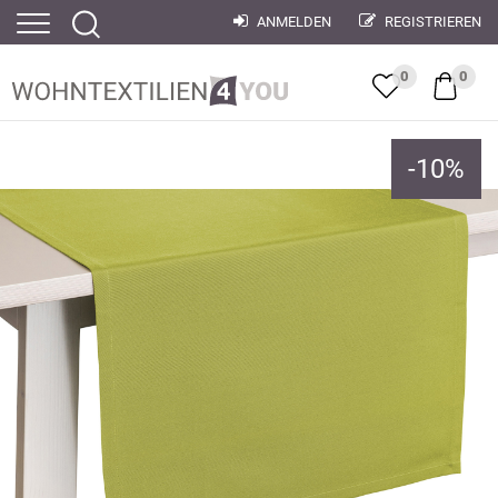
ANMELDEN
REGISTRIEREN
0
0
-
10
%