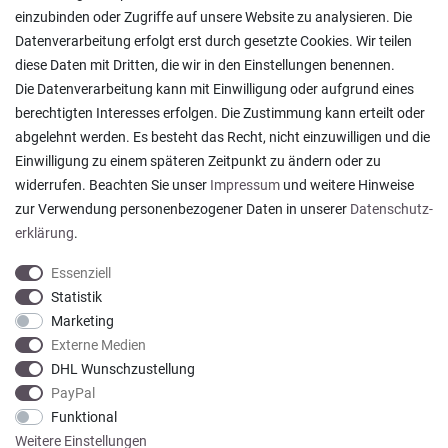
Lagerverkauf
einzubinden oder Zugriffe auf unsere Website zu analysieren. Die
Ratgeber & News
Datenverarbeitung erfolgt erst durch gesetzte Cookies. Wir teilen
diese Daten mit Dritten, die wir in den Einstellungen benennen.
Die Datenverarbeitung kann mit Einwilligung oder aufgrund eines
berechtigten Interesses erfolgen. Die Zustimmung kann erteilt oder
abgelehnt werden. Es besteht das Recht, nicht einzuwilligen und die
Ein einfach toller Service - prompte Lieferung und
Einwilligung zu einem späteren Zeitpunkt zu ändern oder zu
sogar mit Pflegehinweis!
widerrufen. Beachten Sie unser
Impressum
und weitere Hinweise
Datum der Veröffentlichung: 05.08.2026
Datum der Kauferfahrung: 29.07.2026
zur Verwendung personenbezogener Daten in unserer
Daten­schutz­
erklärung
.
Essenziell
Statistik
Marketing
921 Bewertungen
Externe Medien
DHL Wunschzustellung
PayPal
Funktional
Weitere Einstellungen