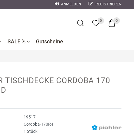
ANMELDEN
REGISTRIEREN
×
0
0
SALE %
Gutscheine
Bademantel
Bettwaren
Reduzierte
e
ner
Dekokissen
R TISCHDECKE CORDOBA 170
Badtextilien
Bettwäsche
nen
ND
se
Reduzierte
Bettlaken,
Küchentextilien
orse
Kinderbettwäsche
Spannbetttücher
Nachtwäsche
debach
Wohndecken
19517
ndman
Cordoba-170R-I
1 Stück
n
r