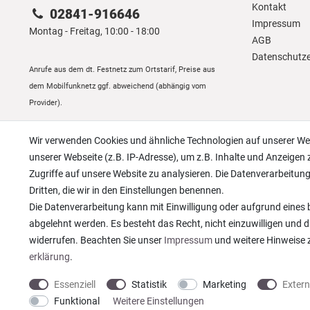
Kontakt
02841-916646
Impressum
Montag - Freitag, 10:00 - 18:00
AGB
Daten­schutz­
Anrufe aus dem dt. Festnetz zum Ortstarif, Preise aus
dem Mobilfunknetz ggf. abweichend (abhängig vom
Provider).
Wir verwenden Cookies und ähnliche Technologien auf unserer W
unserer Webseite (z.B. IP-Adresse), um z.B. Inhalte und Anzeigen 
Zugriffe auf unsere Website zu analysieren. Die Datenverarbeitung 
Dritten, die wir in den Einstellungen benennen.
Die Datenverarbeitung kann mit Einwilligung oder aufgrund eines b
abgelehnt werden. Es besteht das Recht, nicht einzuwilligen und d
widerrufen. Beachten Sie unser
Impressum
und weitere Hinweise
erklärung
.
Essenziell
Statistik
Marketing
Exter
* Alle Preise verstehen sich inkl. gesetzl. MwSt. zzgl.
Versandkosten
© copyright
Funktional
Weitere Einstellungen