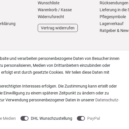
Wunschliste
Rücksendungen
Warenkorb
/
Kasse
Lieferung in die
Widerrufs­recht
Pflegesymbole
erklärung
Lagerverkauf
Vertrag widerrufen
Ratgeber & New
ebsite und verarbeiten personenbezogene Daten von Besucher:innen
zu personalisieren, Medien von Drittanbietern einzubinden oder
erfolgt erst durch gesetzte Cookies. Wir teilen diese Daten mit
erechtigten Interesses erfolgen. Die Zustimmung kann erteilt oder
ie Einwilligung zu einem späteren Zeitpunkt zu ändern oder zu
 zur Verwendung personenbezogener Daten in unserer
Daten­schutz­
ne Medien
DHL Wunschzustellung
PayPal
 2013-2026 Wohntextilien4You GmbH / Alle Rechte vorbehalten / Realisation
colornativ /