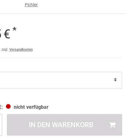
Pichler
e
raise
*
5 €
am
a
. zzgl.
Versandkosten
ler
ult
nicht verfügbar
IN DEN WARENKORB