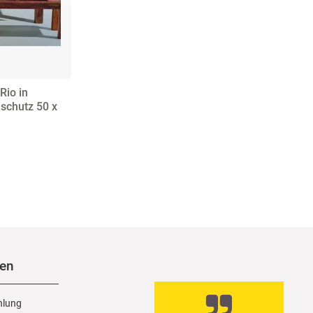
Rio in
nschutz 50 x
nen
hlung