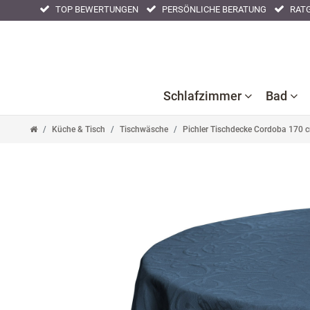
TOP BEWERTUNGEN
PERSÖNLICHE BERATUNG
RATG
Schlafzimmer
Bad
Küche & Tisch
Tischwäsche
Pichler Tischdecke Cordoba 170 
Ba
B
Bettlaken
Kissenbezüge
Nackenstützkissen
Acc
F
Bettwaren
Nachtwäsche
Tagesdecken
Ba
Bettwäsche