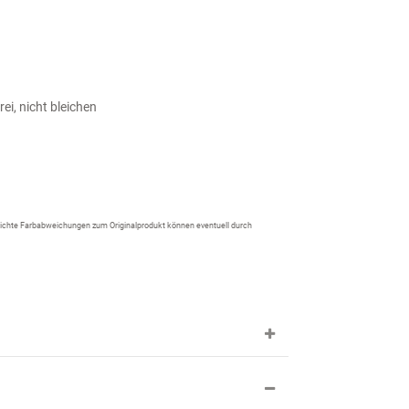
ei, nicht bleichen
 Leichte Farbabweichungen zum Originalprodukt können eventuell durch