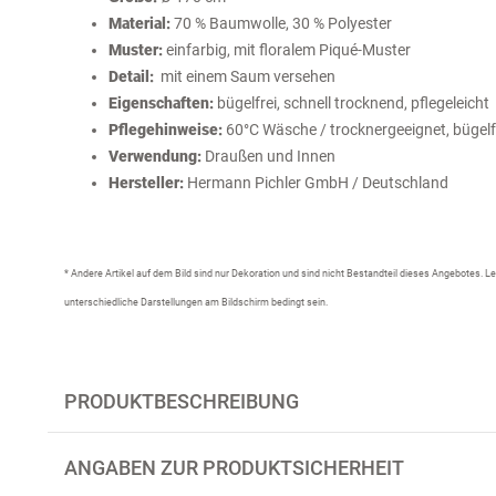
Material:
70 % Baumwolle, 30 % Polyester
Muster:
einfarbig, mit floralem Piqué-Muster
Detail:
mit einem Saum versehen
Eigenschaften:
bügelfrei, schnell trocknend, pflegeleicht
Pflegehinweise:
60°C Wäsche / trocknergeeignet, bügelfr
Verwendung:
Draußen und Innen
Hersteller:
Hermann Pichler GmbH / Deutschland
* Andere Artikel auf dem Bild sind nur Dekoration und sind nicht Bestandteil dieses Angebotes.
unterschiedliche Darstellungen am Bildschirm bedingt sein.
PRODUKTBESCHREIBUNG
ANGABEN ZUR PRODUKTSICHERHEIT