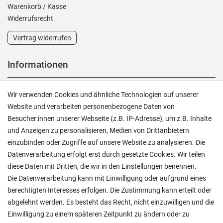
Warenkorb
/
Kasse
Widerrufs­recht
Vertrag widerrufen
Informationen
Versand und Zahlung
Wir verwenden Cookies und ähnliche Technologien auf unserer
Rücksendungen
Website und verarbeiten personenbezogene Daten von
Lieferung in die Schweiz
Besucher:innen unserer Webseite (z.B. IP-Adresse), um z.B. Inhalte
Pflegesymbole
und Anzeigen zu personalisieren, Medien von Drittanbietern
Lagerverkauf
einzubinden oder Zugriffe auf unsere Website zu analysieren. Die
Ratgeber & News
Datenverarbeitung erfolgt erst durch gesetzte Cookies. Wir teilen
diese Daten mit Dritten, die wir in den Einstellungen benennen.
Die Datenverarbeitung kann mit Einwilligung oder aufgrund eines
berechtigten Interesses erfolgen. Die Zustimmung kann erteilt oder
abgelehnt werden. Es besteht das Recht, nicht einzuwilligen und die
Ein einfach toller Service - prompte Lieferung und
Einwilligung zu einem späteren Zeitpunkt zu ändern oder zu
sogar mit Pflegehinweis!