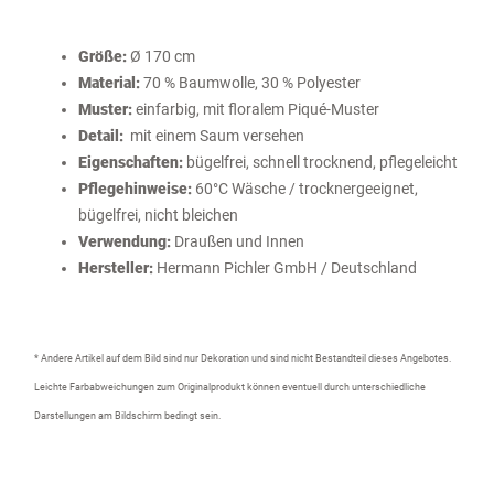
Größe:
Ø 170 cm
Material:
70 % Baumwolle, 30 % Polyester
Muster:
einfarbig, mit floralem Piqué-Muster
Detail:
mit einem Saum versehen
Eigenschaften:
bügelfrei, schnell trocknend, pflegeleicht
Pflegehinweise:
60°C Wäsche / trocknergeeignet,
bügelfrei, nicht bleichen
Verwendung:
Draußen und Innen
Hersteller:
Hermann Pichler GmbH / Deutschland
* Andere Artikel auf dem Bild sind nur Dekoration und sind nicht Bestandteil dieses Angebotes.
Leichte Farbabweichungen zum Originalprodukt können eventuell durch unterschiedliche
Darstellungen am Bildschirm bedingt sein.