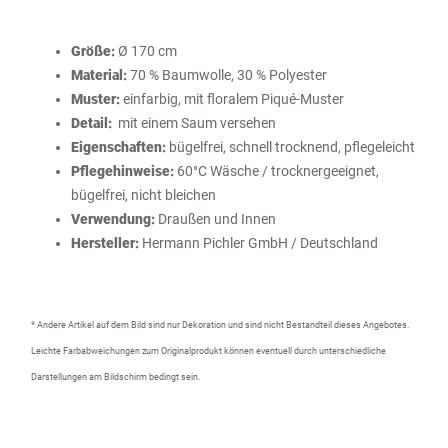
Größe:
Ø 170 cm
Material:
70 % Baumwolle, 30 % Polyester
Muster:
einfarbig, mit floralem Piqué-Muster
Detail:
mit einem Saum versehen
Eigenschaften:
bügelfrei, schnell trocknend, pflegeleicht
Pflegehinweise:
60°C Wäsche / trocknergeeignet,
bügelfrei, nicht bleichen
Verwendung:
Draußen und Innen
Hersteller:
Hermann Pichler GmbH / Deutschland
* Andere Artikel auf dem Bild sind nur Dekoration und sind nicht Bestandteil dieses Angebotes.
Leichte Farbabweichungen zum Originalprodukt können eventuell durch unterschiedliche
Darstellungen am Bildschirm bedingt sein.