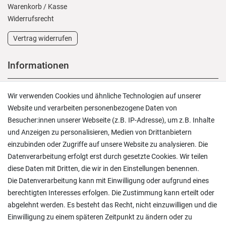
Warenkorb
/
Kasse
Widerrufs­recht
Vertrag widerrufen
Informationen
Versand und Zahlung
Wir verwenden Cookies und ähnliche Technologien auf unserer
Rücksendungen
Website und verarbeiten personenbezogene Daten von
Lieferung in die Schweiz
Besucher:innen unserer Webseite (z.B. IP-Adresse), um z.B. Inhalte
Pflegesymbole
und Anzeigen zu personalisieren, Medien von Drittanbietern
Lagerverkauf
einzubinden oder Zugriffe auf unsere Website zu analysieren. Die
Ratgeber & News
Datenverarbeitung erfolgt erst durch gesetzte Cookies. Wir teilen
diese Daten mit Dritten, die wir in den Einstellungen benennen.
Die Datenverarbeitung kann mit Einwilligung oder aufgrund eines
berechtigten Interesses erfolgen. Die Zustimmung kann erteilt oder
abgelehnt werden. Es besteht das Recht, nicht einzuwilligen und die
Ein einfach toller Service - prompte Lieferung und
Einwilligung zu einem späteren Zeitpunkt zu ändern oder zu
sogar mit Pflegehinweis!