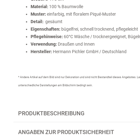
Material:
100 % Baumwolle
Muster:
einfarbig, mit floralem Piqué-Muster
Detail:
gesäumt
Eigenschaften:
bügelfrei, schnell trocknend, pflegeleicht
Pflegehinweise:
60°C Wäsche / trocknergeeignet, Bügeln 
Verwendung:
Draußen und Innen
Hersteller:
Hermann Pichler GmbH / Deutschland
* Andere Artikel auf dem Bild sind nur Dekoration und sind nicht Bestandteil dieses Angebotes.
unterschiedliche Darstellungen am Bildschirm bedingt sein.
PRODUKTBESCHREIBUNG
ANGABEN ZUR PRODUKTSICHERHEIT