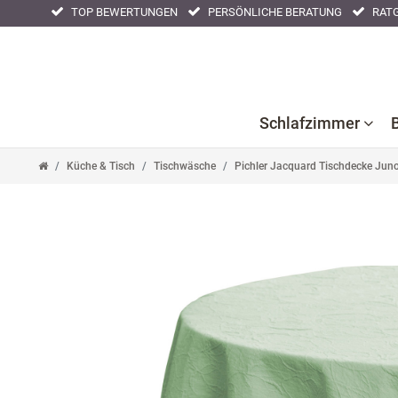
TOP BEWERTUNGEN
PERSÖNLICHE BERATUNG
RATG
Schlafzimmer
Küche & Tisch
Tischwäsche
Pichler Jacquard Tischdecke Jun
Bettlaken
Kissenbezüge
Nackenstüt
Bettwaren
Nachtwäsche
Tagesdeck
Bettwäsche