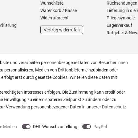
Wunschliste
Rücksendungen
Warenkorb
/
Kasse
Lieferung in die
Widerrufs­recht
Pflegesymbole
erklärung
Lagerverkauf
Vertrag widerrufen
Ratgeber & New
ebsite und verarbeiten personenbezogene Daten von Besucher:innen
zu personalisieren, Medien von Drittanbietern einzubinden oder
erfolgt erst durch gesetzte Cookies. Wir teilen diese Daten mit
erechtigten Interesses erfolgen. Die Zustimmung kann erteilt oder
ie Einwilligung zu einem späteren Zeitpunkt zu ändern oder zu
 zur Verwendung personenbezogener Daten in unserer
Daten­schutz­
ne Medien
DHL Wunschzustellung
PayPal
 2013-2026 Wohntextilien4You GmbH / Alle Rechte vorbehalten / Realisation
colornativ /