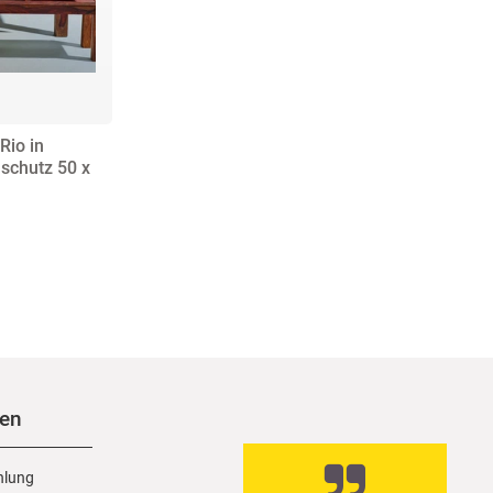
Rio in
nschutz 50 x
nen
hlung