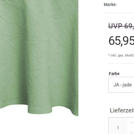
Marke:
Cind
E
UVP 69,
Dam
Fi
A
65,9
DDD
F
don
* inkl. ges. MwSt
Ir
Farbe