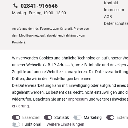
Kontakt
02841-916646
Impressum
Montag - Freitag, 10:00 - 18:00
AGB
Daten­schutz­
Anrufe aus dem dt. Festnetz zum Ortstarif, Preise aus
dem Mobilfunknetz ggf. abweichend (abhängig vom
Provider).
Wir verwenden Cookies und ähnliche Technologien auf unserer W
unserer Webseite (z.B. IP-Adresse), um z.B. Inhalte und Anzeigen 
Zugriffe auf unsere Website zu analysieren. Die Datenverarbeitung 
Dritten, die wir in den Einstellungen benennen.
Die Datenverarbeitung kann mit Einwilligung oder aufgrund eines b
abgelehnt werden. Es besteht das Recht, nicht einzuwilligen und d
widerrufen. Beachten Sie unser
Impressum
und weitere Hinweise
erklärung
.
Essenziell
Statistik
Marketing
Exter
* Alle Preise verstehen sich inkl. gesetzl. MwSt. zzgl.
Versandkosten
© copyright
Funktional
Weitere Einstellungen