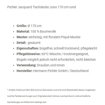
Pichler Jacquard Tischdecke Juno 170 cm rund
Größe:
Ø 170 cm
Material:
100 % Baumwolle
Muster:
einfarbig, mit floralem Piqué-Muster
Detail:
gesäumt
Eigenschaften:
bügelfrei, schnell trocknend, pflegeleicht
Pflegehinweise:
60°C Wäsche / trocknergeeignet,
Bügeln möglich jedoch nicht erforderlich, nicht bleichen
Verwendung:
Draußen und Innen
Hersteller:
Hermann Pichler GmbH / Deutschland
* Andere Artikel auf dem Bild sind nur Dekoration und sind nicht Bestandteil dieses Angebotes.
Leichte Farbabweichungen zum Originalprodukt können eventuell durch unterschiedliche
Darstellungen am Bildschirm bedingt sein.