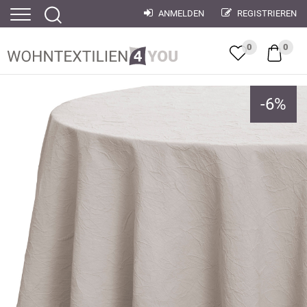
ANMELDEN
REGISTRIEREN
0
0
-
6
%