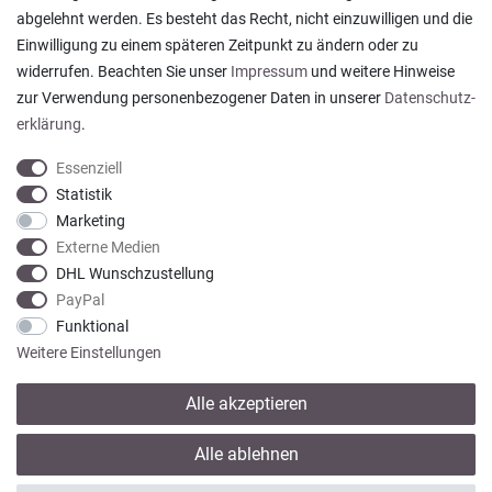
abgelehnt werden. Es besteht das Recht, nicht einzuwilligen und die
Alles wie beschrieben , sehr gute Qualität
Einwilligung zu einem späteren Zeitpunkt zu ändern oder zu
Rainer T., Rheine
widerrufen. Beachten Sie unser
Impressum
und weitere Hinweise
Datum der Veröffentlichung: 06.08.2026
Datum der Kauferfahrung: 27.07.2026
zur Verwendung personenbezogener Daten in unserer
Daten­schutz­
erklärung
.
Essenziell
Statistik
Marketing
922 Bewertungen
Externe Medien
DHL Wunschzustellung
PayPal
Funktional
Weitere Einstellungen
Alle akzeptieren
* Alle Preise verstehen sich inkl. gesetzl. MwSt. zzgl.
Versandkosten
Alle ablehnen
© copyright 2013-2026 Wohntextilien4You GmbH / Alle Rechte vorbehalten /