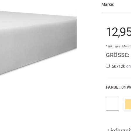
Marke:
Cind
E
Dam
Fi
12,9
A
DDD
F
* inkl. ges. MwSt
don
GRÖSSE:
Ir
60x120 cm
FARBE :
01 w