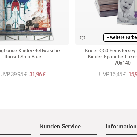
+ weitere Farb
nghouse Kinder-Bettwäsche
Kneer Q50 Fein-Jersey
Rocket Ship Blue
Kinder-Spannbettlake
-70x140
UVP 39,95 €
31,96 €
UVP 16,45 €
15,
Kunden Service
Informatio