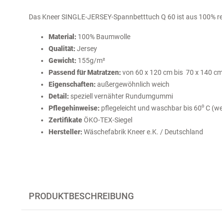
Das Kneer SINGLE-JERSEY-Spannbetttuch Q 60 ist aus 100% rei
Material:
100% Baumwolle
Qualität:
Jersey
Gewicht:
155g/m²
Passend für Matratzen:
von 60 x 120 cm bis 70 x 140 cm
Eigenschaften:
außergewöhnlich weich
Detail:
speziell vernähter Rundumgummi
Pflegehinweise:
pflegeleicht und waschbar bis 60⁰ C (we
Zertifikate
ÖKO-TEX-Siegel
Hersteller:
Wäschefabrik Kneer e.K. / Deutschland
PRODUKTBESCHREIBUNG