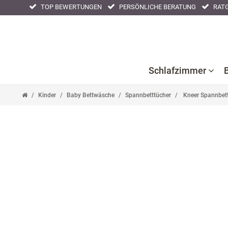
TOP BEWERTUNGEN
PERSÖNLICHE BERATUNG
RATG
Schlafzimmer
Kinder
Baby Bettwäsche
Spannbetttücher
Kneer Spannbett
Bettlaken
Kissenbezüge
Nackenstüt
Bettwaren
Nachtwäsche
Tagesdeck
Bettwäsche