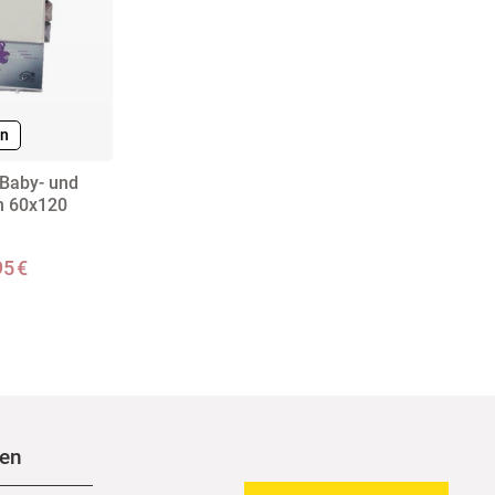
en
 Baby- und
n 60x120
95 €
nen