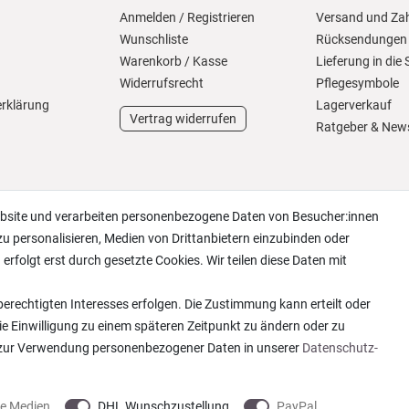
Anmelden
/
Registrieren
Versand und Za
Wunschliste
Rücksendungen
Warenkorb
/
Kasse
Lieferung in die
Widerrufs­recht
Pflegesymbole
erklärung
Lagerverkauf
Vertrag widerrufen
Ratgeber & New
ebsite und verarbeiten personenbezogene Daten von Besucher:innen
zu personalisieren, Medien von Drittanbietern einzubinden oder
erfolgt erst durch gesetzte Cookies. Wir teilen diese Daten mit
erechtigten Interesses erfolgen. Die Zustimmung kann erteilt oder
ie Einwilligung zu einem späteren Zeitpunkt zu ändern oder zu
 zur Verwendung personenbezogener Daten in unserer
Daten­schutz­
ne Medien
DHL Wunschzustellung
PayPal