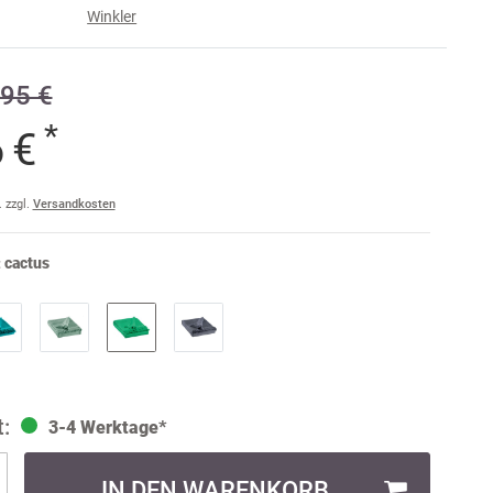
Winkler
e
95 €
raise
am
*
6 €
a
ler
. zzgl.
Versandkosten
ult
:
cactus
3-4 Werktage*
IN DEN WARENKORB