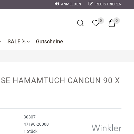
ANMELDEN
REGISTRIEREN
×
0
0
SALE %
Gutscheine
Bademantel
Bettwaren
Reduzierte
e
ner
Dekokissen
ISE HAMAMTUCH CANCUN 90 X
Badtextilien
Bettwäsche
nen
se
Reduzierte
Bettlaken,
Küchentextilien
orse
Kinderbettwäsche
Spannbetttücher
Nachtwäsche
debach
Wohndecken
30307
ndman
47190-20000
1 Stück
n
r