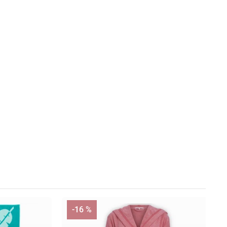
-16 %