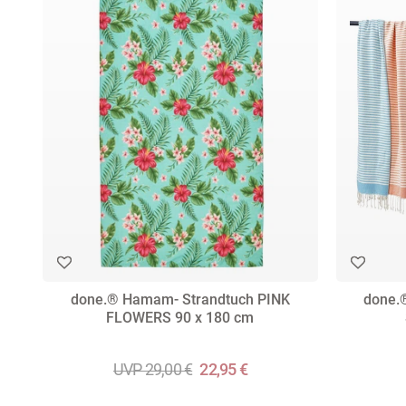
done.® Hamam- Strandtuch PINK
done.
FLOWERS 90 x 180 cm
UVP 29,00 €
22,95 €