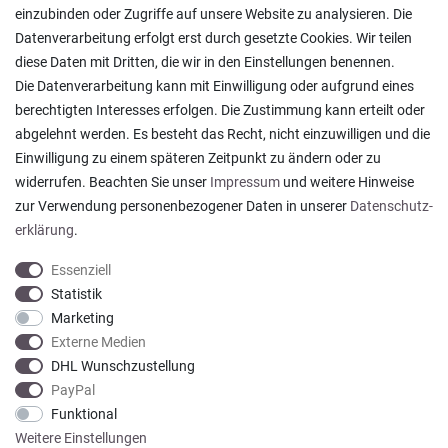
Lagerverkauf
einzubinden oder Zugriffe auf unsere Website zu analysieren. Die
Ratgeber & News
Datenverarbeitung erfolgt erst durch gesetzte Cookies. Wir teilen
diese Daten mit Dritten, die wir in den Einstellungen benennen.
Die Datenverarbeitung kann mit Einwilligung oder aufgrund eines
berechtigten Interesses erfolgen. Die Zustimmung kann erteilt oder
abgelehnt werden. Es besteht das Recht, nicht einzuwilligen und die
Ein einfach toller Service - prompte Lieferung und
Einwilligung zu einem späteren Zeitpunkt zu ändern oder zu
sogar mit Pflegehinweis!
widerrufen. Beachten Sie unser
Impressum
und weitere Hinweise
Datum der Veröffentlichung: 05.08.2026
Datum der Kauferfahrung: 29.07.2026
zur Verwendung personenbezogener Daten in unserer
Daten­schutz­
erklärung
.
Essenziell
Statistik
Marketing
922 Bewertungen
Externe Medien
DHL Wunschzustellung
PayPal
Funktional
Weitere Einstellungen