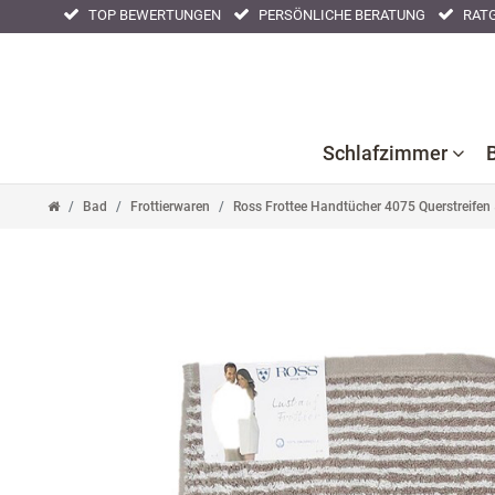
TOP BEWERTUNGEN
PERSÖNLICHE BERATUNG
RATG
Schlafzimmer
Bad
Frottierwaren
Ross Frottee Handtücher 4075 Querstreifen
Bettlaken
Kissenbezüge
Nackenstüt
Bettwaren
Nachtwäsche
Tagesdeck
Bettwäsche