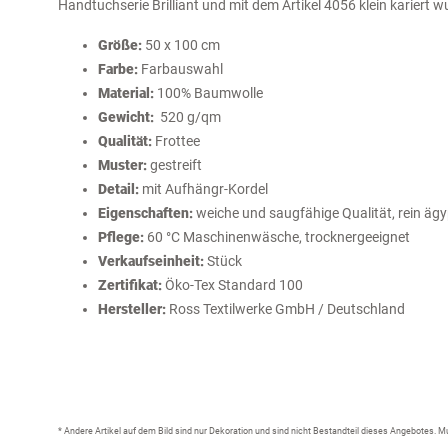
Handtuchserie Brilliant und mit dem Artikel 4056 klein kariert 
Größe:
50 x 100 cm
Farbe:
Farbauswahl
Material:
100% Baumwolle
Gewicht:
520 g/qm
Qualität:
Frottee
Muster:
gestreift
Detail:
mit Aufhängr-Kordel
Eigenschaften:
weiche und saugfähige Qualität, rein äg
Pflege:
60 °C Maschinenwäsche, trocknergeeignet
Verkaufseinheit
:
Stück
Zertifikat:
Öko-Tex Standard 100
Hersteller:
Ross Textilwerke GmbH / Deutschland
* Andere Artikel auf dem Bild sind nur Dekoration und sind nicht Bestandteil dieses Angebotes.