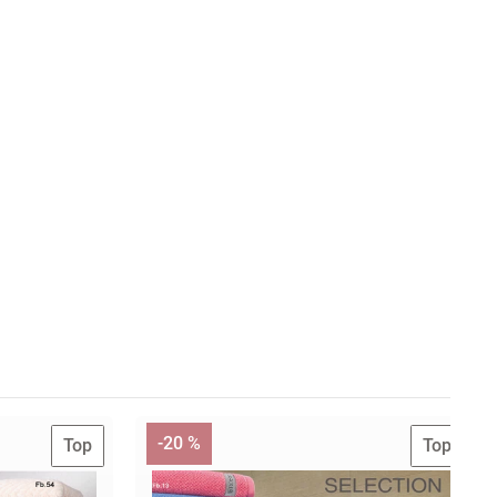
-20 %
Top
Top