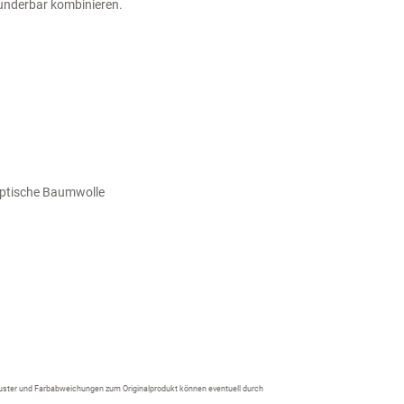
wunderbar kombinieren.
yptische Baumwolle
 Muster und Farbabweichungen zum Originalprodukt können eventuell durch