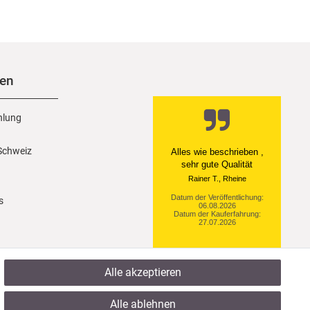
nen
hlung
 Schweiz
Ein einfach toller Service
- prompte Lieferung und
sogar mit Pflegehinweis!
Datum der Veröffentlichung:
s
05.08.2026
Datum der Kauferfahrung:
29.07.2026
Alle akzeptieren
922 Bewertungen
Alle ablehnen