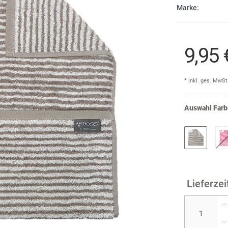
Marke:
Cind
E
Dam
Fi
9,95
A
DDD
F
* inkl. ges. MwSt
don
Ir
Auswahl Farb