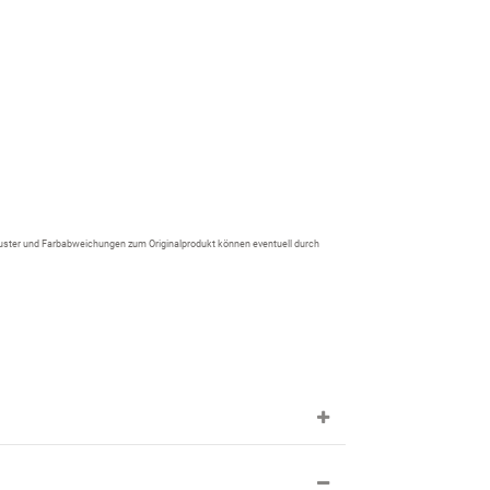
 Muster und Farbabweichungen zum Originalprodukt können eventuell durch