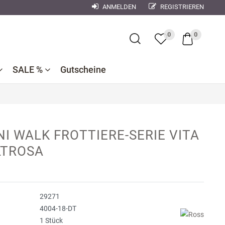
ANMELDEN
REGISTRIEREN
×
0
0
SALE %
Gutscheine
Bademantel
Bettwaren
Reduzierte
e
ner
Dekokissen
NI WALK FROTTIERE-SERIE VITA
Badtextilien
Bettwäsche
nen
LTROSA
se
Reduzierte
Bettlaken,
Küchentextilien
orse
Kinderbettwäsche
Spannbetttücher
Nachtwäsche
debach
Wohndecken
29271
ndman
4004-18-DT
1 Stück
n
r