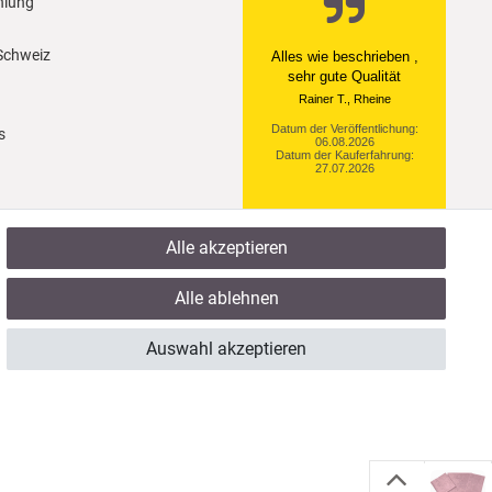
hlung
 Schweiz
Ein einfach toller Service
- prompte Lieferung und
sogar mit Pflegehinweis!
Datum der Veröffentlichung:
s
05.08.2026
Datum der Kauferfahrung:
29.07.2026
Alle akzeptieren
921 Bewertungen
Alle ablehnen
Auswahl akzeptieren
Zuletzt