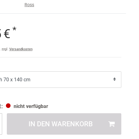
Ross
e
raise
*
5 €
am
a
. zzgl.
Versandkosten
ler
ult
nicht verfügbar
IN DEN WARENKORB