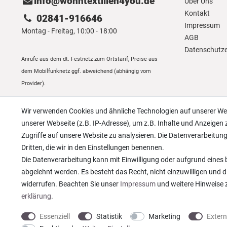
info@wohntextilien4you.de
Über Uns
Kontakt
02841-916646
Impressum
Montag - Freitag, 10:00 - 18:00
AGB
Daten­schutz­
Anrufe aus dem dt. Festnetz zum Ortstarif, Preise aus
dem Mobilfunknetz ggf. abweichend (abhängig vom
Provider).
Wir verwenden Cookies und ähnliche Technologien auf unserer W
unserer Webseite (z.B. IP-Adresse), um z.B. Inhalte und Anzeigen 
Zugriffe auf unsere Website zu analysieren. Die Datenverarbeitung 
Dritten, die wir in den Einstellungen benennen.
Die Datenverarbeitung kann mit Einwilligung oder aufgrund eines b
abgelehnt werden. Es besteht das Recht, nicht einzuwilligen und d
widerrufen. Beachten Sie unser
Impressum
und weitere Hinweise
erklärung
.
Essenziell
Statistik
Marketing
Exter
* Alle Preise verstehen sich inkl. gesetzl. MwSt. zzgl.
Versandkosten
© copyright