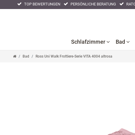
TOP BEWERTUNGEN
PERSÖNLICHE BERATUNG
RATG
Schlafzimmer
Bad
Bad
Ross Uni Walk Frottiere-Serie VITA 4004 altrosa
Ba
B
Bettlaken
Kissenbezüge
Nackenstützkissen
Acc
F
Bettwaren
Nachtwäsche
Tagesdecken
Ba
Bettwäsche