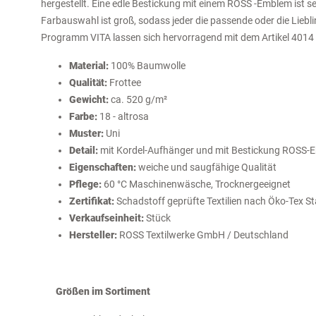
hergestellt. Eine edle Bestickung mit einem ROSS -Emblem ist se
Farbauswahl ist groß, sodass jeder die passende oder die Lieb
Programm VITA lassen sich hervorragend mit dem Artikel 4014 "
Material:
100% Baumwolle
Qualität:
Frottee
Gewicht:
ca. 520 g/m²
Farbe:
18 - altrosa
Muster:
Uni
Detail:
mit Kordel-Aufhänger und mit Bestickung ROSS-E
Eigenschaften:
weiche und saugfähige Qualität
Pflege:
60 °C Maschinenwäsche, Trocknergeeignet
Zertifikat:
Schadstoff geprüfte Textilien nach Öko-Tex S
Verkaufseinheit:
Stück
Hersteller:
ROSS Textilwerke GmbH / Deutschland
Größen im Sortiment