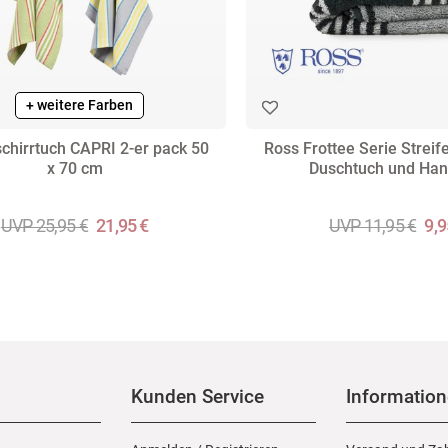
+ weitere Farben
chirrtuch CAPRI 2-er pack 50
Ross Frottee Serie Strei
x 70 cm
Duschtuch und Han
UVP 25,95 €
21,95 €
UVP 11,95 €
9,9
Kunden Service
Informatio