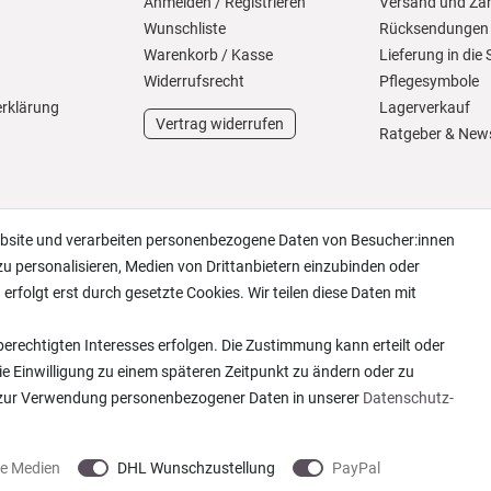
Anmelden
/
Registrieren
Versand und Za
Wunschliste
Rücksendungen
Warenkorb
/
Kasse
Lieferung in die
Widerrufs­recht
Pflegesymbole
erklärung
Lagerverkauf
Vertrag widerrufen
Ratgeber & New
ebsite und verarbeiten personenbezogene Daten von Besucher:innen
zu personalisieren, Medien von Drittanbietern einzubinden oder
erfolgt erst durch gesetzte Cookies. Wir teilen diese Daten mit
erechtigten Interesses erfolgen. Die Zustimmung kann erteilt oder
ie Einwilligung zu einem späteren Zeitpunkt zu ändern oder zu
 zur Verwendung personenbezogener Daten in unserer
Daten­schutz­
ne Medien
DHL Wunschzustellung
PayPal
 2013-2026 Wohntextilien4You GmbH / Alle Rechte vorbehalten / Realisation
colornativ /