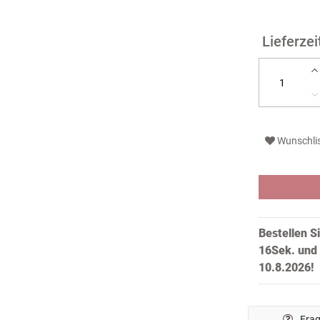
Wunschli
Bestellen S
15Sek.
und 
10.8.2026!
Frag