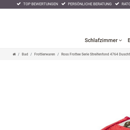
TOP BEWERTUNGEN
PERSÖNLICHE BERATUNG
RATG
Schlafzimmer
Bad
Frottierwaren
Ross Frottee Serie Streifenfond 4764 Dusc
Bettlaken
Kissenbezüge
Nackenstüt
Bettwaren
Nachtwäsche
Tagesdeck
Bettwäsche