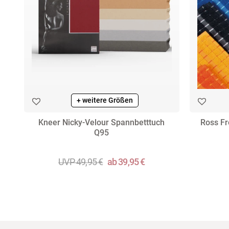
+ weitere Farben
+ weitere Größen
Kneer Nicky-Velour Spannbetttuch
Ross Fr
Q95
UVP 49,95 €
ab 39,95 €