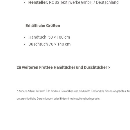
Hersteller:
ROSS Textilwerke GmbH / Deutschland
Erhältliche Größen
Handtuch 50 × 100 cm
Duschtuch 70 × 140 cm
zu weiteren Frottee Handtücher und Duschtücher >
* Andere Artikel auf dem Bild sind nur Dekoration und sind nicht Bestandteil dieses Angebotes.
unterschiedliche Darstellungen oder Bildschirmeinstellung bedingt sein.