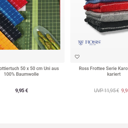
ottiertuch 50 x 50 cm Uni aus
Ross Frottee Serie Kar
100% Baumwolle
kariert
9,95 €
UVP 11,95 €
9,9