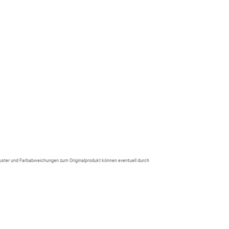
 Muster und Farbabweichungen zum Originalprodukt können eventuell durch