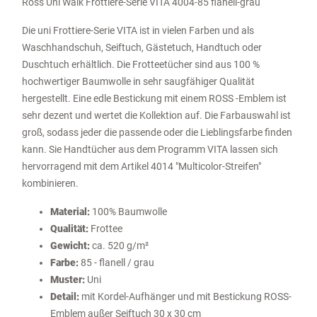
Ross Uni Walk Frottiere-Serie VITA 4004-85 flanell-grau
Die uni Frottiere-Serie VITA ist in vielen Farben und als
Waschhandschuh, Seiftuch, Gästetuch, Handtuch oder
Duschtuch erhältlich. Die Frotteetücher sind aus 100 %
hochwertiger Baumwolle in sehr saugfähiger Qualität
hergestellt. Eine edle Bestickung mit einem ROSS -Emblem ist
sehr dezent und wertet die Kollektion auf. Die Farbauswahl ist
groß, sodass jeder die passende oder die Lieblingsfarbe finden
kann. Sie Handtücher aus dem Programm VITA lassen sich
hervorragend mit dem Artikel 4014 "Multicolor-Streifen"
kombinieren.
Material:
100% Baumwolle
Qualität:
Frottee
Gewicht:
ca. 520 g/m²
Farbe:
85 - flanell / grau
Muster:
Uni
Detail:
mit Kordel-Aufhänger und mit Bestickung ROSS-
Emblem außer Seiftuch 30 x 30 cm