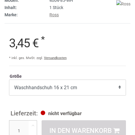
Modell:
4004-85-WH
Inhalt:
1 Stück
Marke:
Ross
*
3,45 €
* inkl. ges. MwSt. zzgl.
Versandkosten
Größe
nicht verfügbar
IN DEN WARENKORB