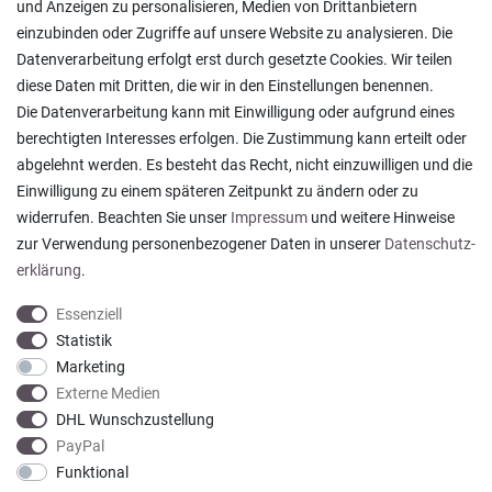
und Anzeigen zu personalisieren, Medien von Drittanbietern
Lagerverkauf
einzubinden oder Zugriffe auf unsere Website zu analysieren. Die
Ratgeber & News
Datenverarbeitung erfolgt erst durch gesetzte Cookies. Wir teilen
diese Daten mit Dritten, die wir in den Einstellungen benennen.
Die Datenverarbeitung kann mit Einwilligung oder aufgrund eines
berechtigten Interesses erfolgen. Die Zustimmung kann erteilt oder
abgelehnt werden. Es besteht das Recht, nicht einzuwilligen und die
Ein einfach toller Service - prompte Lieferung und
Einwilligung zu einem späteren Zeitpunkt zu ändern oder zu
sogar mit Pflegehinweis!
widerrufen. Beachten Sie unser
Impressum
und weitere Hinweise
Datum der Veröffentlichung: 05.08.2026
Datum der Kauferfahrung: 29.07.2026
zur Verwendung personenbezogener Daten in unserer
Daten­schutz­
erklärung
.
Essenziell
Statistik
Marketing
922 Bewertungen
Externe Medien
DHL Wunschzustellung
PayPal
Funktional