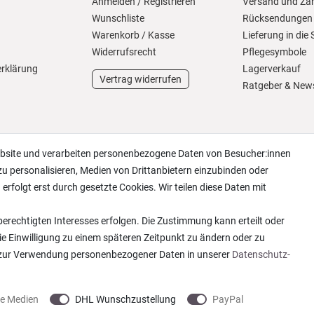
Anmelden
/
Registrieren
Versand und Za
Wunschliste
Rücksendungen
Warenkorb
/
Kasse
Lieferung in die
Widerrufs­recht
Pflegesymbole
erklärung
Lagerverkauf
Vertrag widerrufen
Ratgeber & New
ebsite und verarbeiten personenbezogene Daten von Besucher:innen
zu personalisieren, Medien von Drittanbietern einzubinden oder
erfolgt erst durch gesetzte Cookies. Wir teilen diese Daten mit
erechtigten Interesses erfolgen. Die Zustimmung kann erteilt oder
ie Einwilligung zu einem späteren Zeitpunkt zu ändern oder zu
 zur Verwendung personenbezogener Daten in unserer
Daten­schutz­
ne Medien
DHL Wunschzustellung
PayPal
 2013-2026 Wohntextilien4You GmbH / Alle Rechte vorbehalten / Realisation
colornativ /