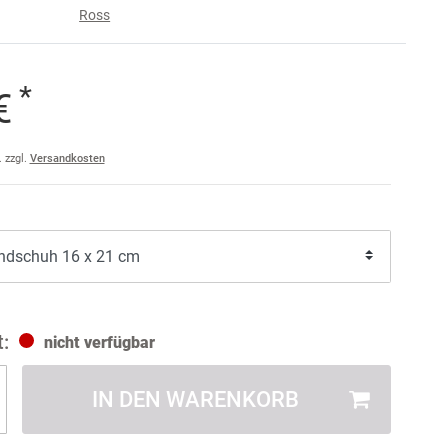
Ross
e
raise
*
 €
am
a
. zzgl.
Versandkosten
ler
ult
nicht verfügbar
IN DEN WARENKORB