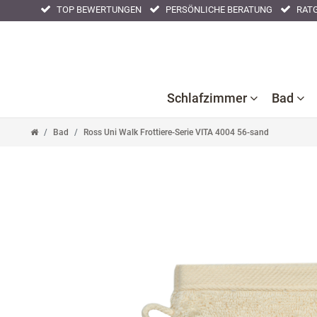
TOP BEWERTUNGEN
PERSÖNLICHE BERATUNG
RATG
Schlafzimmer
Bad
Bad
Ross Uni Walk Frottiere-Serie VITA 4004 56-sand
Ba
B
Bettlaken
Kissenbezüge
Nackenstützkissen
Acc
F
Bettwaren
Nachtwäsche
Tagesdecken
Ba
Bettwäsche