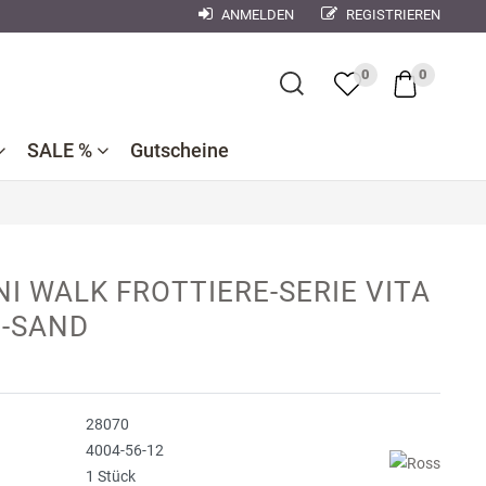
ANMELDEN
REGISTRIEREN
×
0
0
SALE %
Gutscheine
Bademantel
Bettwaren
Reduzierte
e
ner
Dekokissen
NI WALK FROTTIERE-SERIE VITA
Badtextilien
Bettwäsche
nen
6-SAND
se
Reduzierte
Bettlaken,
Küchentextilien
orse
Kinderbettwäsche
Spannbetttücher
Nachtwäsche
debach
Wohndecken
28070
ndman
4004-56-12
1 Stück
n
r