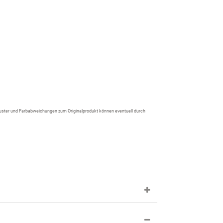
 Muster und Farbabweichungen zum Originalprodukt können eventuell durch