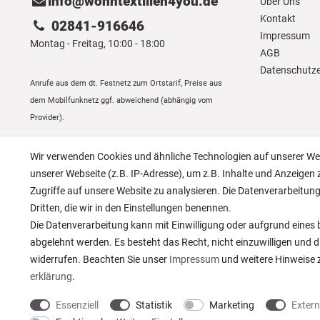
info@wohntextilien4you.de
Über Uns
Kontakt
02841-916646
Impressum
Montag - Freitag, 10:00 - 18:00
AGB
Daten­schutz­
Anrufe aus dem dt. Festnetz zum Ortstarif, Preise aus
dem Mobilfunknetz ggf. abweichend (abhängig vom
Provider).
Wir verwenden Cookies und ähnliche Technologien auf unserer W
unserer Webseite (z.B. IP-Adresse), um z.B. Inhalte und Anzeigen 
Zugriffe auf unsere Website zu analysieren. Die Datenverarbeitung 
Dritten, die wir in den Einstellungen benennen.
Die Datenverarbeitung kann mit Einwilligung oder aufgrund eines b
abgelehnt werden. Es besteht das Recht, nicht einzuwilligen und d
widerrufen. Beachten Sie unser
Impressum
und weitere Hinweise
erklärung
.
Essenziell
Statistik
Marketing
Exter
* Alle Preise verstehen sich inkl. gesetzl. MwSt. zzgl.
Versandkosten
© copyright