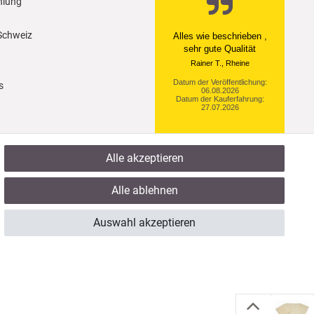
hlung
 Schweiz
Ein einfach toller Service
- prompte Lieferung und
sogar mit Pflegehinweis!
Datum der Veröffentlichung:
s
05.08.2026
Datum der Kauferfahrung:
29.07.2026
Alle akzeptieren
922 Bewertungen
Alle ablehnen
Auswahl akzeptieren
Zuletzt