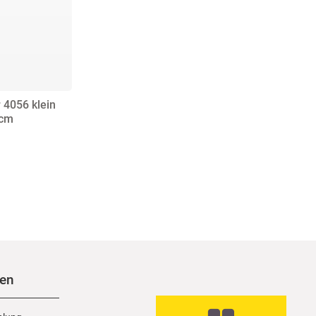
 4056 klein
 cm
nen