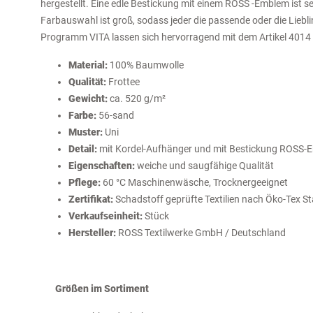
hergestellt. Eine edle Bestickung mit einem ROSS -Emblem ist se
Farbauswahl ist groß, sodass jeder die passende oder die Lieb
Programm VITA lassen sich hervorragend mit dem Artikel 4014 "
Material:
100% Baumwolle
Qualität:
Frottee
Gewicht:
ca. 520 g/m²
Farbe:
56-sand
Muster:
Uni
Detail:
mit Kordel-Aufhänger und mit Bestickung ROSS-E
Eigenschaften:
weiche und saugfähige Qualität
Pflege:
60 °C Maschinenwäsche, Trocknergeeignet
Zertifikat:
Schadstoff geprüfte Textilien nach Öko-Tex S
Verkaufseinheit:
Stück
Hersteller:
ROSS Textilwerke GmbH / Deutschland
Größen im Sortiment