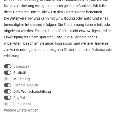
Ratgeber & News
Datenverarbeitung erfolgt erst durch gesetzte Cookies. Wir teilen
diese Daten mit Dritten, die wir in den Einstellungen benennen.
Die Datenverarbeitung kann mit Einwilligung oder aufgrund eines
berechtigten Interesses erfolgen. Die Zustimmung kann erteilt oder
abgelehnt werden. Es besteht das Recht, nicht einzuwilligen und die
Ein einfach toller Service - prompte Lieferung und
Einwilligung zu einem späteren Zeitpunkt zu ändern oder zu
sogar mit Pflegehinweis!
widerrufen. Beachten Sie unser
Impressum
und weitere Hinweise
Datum der Veröffentlichung: 05.08.2026
Datum der Kauferfahrung: 29.07.2026
zur Verwendung personenbezogener Daten in unserer
Daten­schutz­
erklärung
.
Essenziell
Statistik
Marketing
922 Bewertungen
Externe Medien
DHL Wunschzustellung
PayPal
Funktional
Weitere Einstellungen