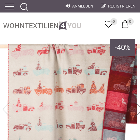
ANMELDEN
REGISTRIEREN
0
0
-
40
%