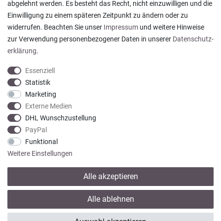
abgelehnt werden. Es besteht das Recht, nicht einzuwilligen und die
Ein einfach toller Service - prompte Lieferung und
Einwilligung zu einem späteren Zeitpunkt zu ändern oder zu
sogar mit Pflegehinweis!
widerrufen. Beachten Sie unser
Impressum
und weitere Hinweise
Datum der Veröffentlichung: 05.08.2026
Datum der Kauferfahrung: 29.07.2026
zur Verwendung personenbezogener Daten in unserer
Daten­schutz­
erklärung
.
Essenziell
Statistik
Marketing
922 Bewertungen
Externe Medien
DHL Wunschzustellung
PayPal
Funktional
Weitere Einstellungen
Alle akzeptieren
* Alle Preise verstehen sich inkl. gesetzl. MwSt. zzgl.
Versandkosten
Alle ablehnen
© copyright 2013-2026 Wohntextilien4You GmbH / Alle Rechte vorbehalten /