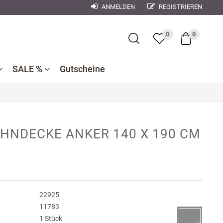
ANMELDEN
REGISTRIEREN
×
0
0
SALE %
Gutscheine
Bademantel
Bettwaren
Reduzierte
e
ner
Dekokissen
HNDECKE ANKER 140 X 190 CM
Badtextilien
Bettwäsche
nen
se
Reduzierte
Bettlaken,
Küchentextilien
orse
Kinderbettwäsche
Spannbetttücher
Nachtwäsche
debach
Wohndecken
22925
ndman
11783
1 Stück
n
r