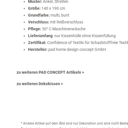
Muster:
Anker, Streifen
Größe:
140 x 190 cm
Grundfarbe:
multi, bunt
Verschluss:
mit Reißverschluss
Pflege:
30° C Maschinenwäsche
Lieferumfang
: nur Kissenhülle ohne Kissenfüllung
Zertifikat:
Confidence of Textils für Schadstofffreie Textil
Hersteller:
pad home design concept GmbH
zu weiteren PAD CONCEPT Artikeln >
zu weiteren Dekokissen >
* Andere Artikel auf dem Bild sind nur Dekoration und sind nicht Bes