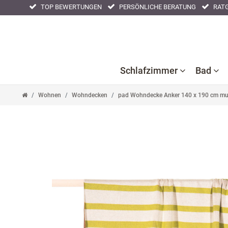
TOP BEWERTUNGEN
PERSÖNLICHE BERATUNG
RATG
Schlafzimmer
Bad
Wohnen
Wohndecken
pad Wohndecke Anker 140 x 190 cm mul
Ba
B
Bettlaken
Kissenbezüge
Nackenstützkissen
Acc
F
Bettwaren
Nachtwäsche
Tagesdecken
Ba
Bettwäsche