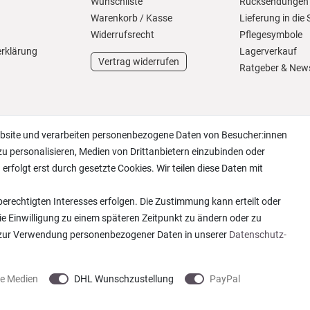
Wunschliste
Rücksendungen
Warenkorb
/
Kasse
Lieferung in die
Widerrufs­recht
Pflegesymbole
erklärung
Lagerverkauf
Vertrag widerrufen
Ratgeber & New
ebsite und verarbeiten personenbezogene Daten von Besucher:innen
zu personalisieren, Medien von Drittanbietern einzubinden oder
erfolgt erst durch gesetzte Cookies. Wir teilen diese Daten mit
erechtigten Interesses erfolgen. Die Zustimmung kann erteilt oder
ie Einwilligung zu einem späteren Zeitpunkt zu ändern oder zu
 zur Verwendung personenbezogener Daten in unserer
Daten­schutz­
ne Medien
DHL Wunschzustellung
PayPal
 2013-2026 Wohntextilien4You GmbH / Alle Rechte vorbehalten / Realisation
colornativ /