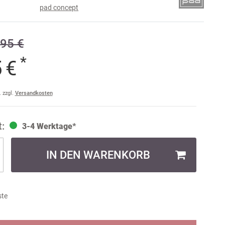
pad concept
e
95 €
raise
am
*
5 €
a
ler
. zzgl.
Versandkosten
ult
3-4 Werktage*
IN DEN WARENKORB
ste