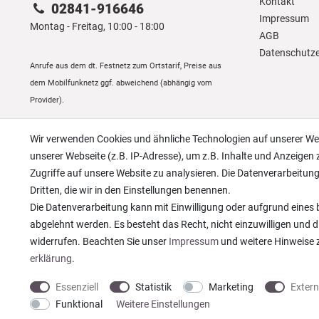
Kontakt
02841-916646
Impressum
Montag - Freitag, 10:00 - 18:00
AGB
Daten­schutz­
Anrufe aus dem dt. Festnetz zum Ortstarif, Preise aus
dem Mobilfunknetz ggf. abweichend (abhängig vom
Provider).
Wir verwenden Cookies und ähnliche Technologien auf unserer W
unserer Webseite (z.B. IP-Adresse), um z.B. Inhalte und Anzeigen 
Zugriffe auf unsere Website zu analysieren. Die Datenverarbeitung 
Dritten, die wir in den Einstellungen benennen.
Die Datenverarbeitung kann mit Einwilligung oder aufgrund eines b
abgelehnt werden. Es besteht das Recht, nicht einzuwilligen und d
widerrufen. Beachten Sie unser
Impressum
und weitere Hinweise
erklärung
.
Essenziell
Statistik
Marketing
Exter
* Alle Preise verstehen sich inkl. gesetzl. MwSt. zzgl.
Versandkosten
© copyright
Funktional
Weitere Einstellungen