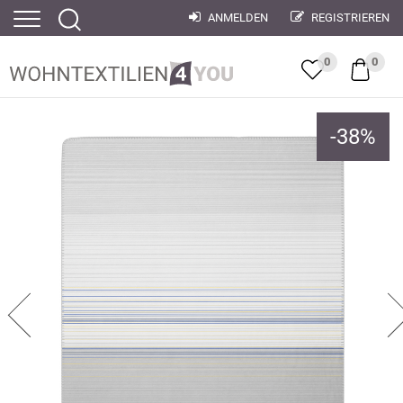
ANMELDEN
REGISTRIEREN
0
0
-
38
%