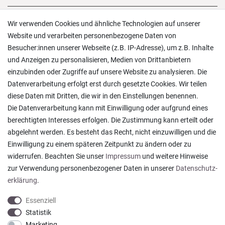
Versand und Zahlung
Wir verwenden Cookies und ähnliche Technologien auf unserer
Rücksendungen
Website und verarbeiten personenbezogene Daten von
Lieferung in die Schweiz
Besucher:innen unserer Webseite (z.B. IP-Adresse), um z.B. Inhalte
Pflegesymbole
und Anzeigen zu personalisieren, Medien von Drittanbietern
Lagerverkauf
einzubinden oder Zugriffe auf unsere Website zu analysieren. Die
Ratgeber & News
Datenverarbeitung erfolgt erst durch gesetzte Cookies. Wir teilen
diese Daten mit Dritten, die wir in den Einstellungen benennen.
Die Datenverarbeitung kann mit Einwilligung oder aufgrund eines
berechtigten Interesses erfolgen. Die Zustimmung kann erteilt oder
abgelehnt werden. Es besteht das Recht, nicht einzuwilligen und die
Alles wie beschrieben , sehr gute Qualität
Einwilligung zu einem späteren Zeitpunkt zu ändern oder zu
Rainer T., Rheine
widerrufen. Beachten Sie unser
Impressum
und weitere Hinweise
Datum der Veröffentlichung: 06.08.2026
Datum der Kauferfahrung: 27.07.2026
zur Verwendung personenbezogener Daten in unserer
Daten­schutz­
erklärung
.
Essenziell
Statistik
Marketing