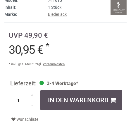
Modell:
741615
Inhalt:
1 Stück
Marke:
Biederlack
UVP 49,90 €
*
30,95 €
* inkl. ges. MwSt. zzgl.
Versandkosten
3-4 Werktage*
IN DEN WARENKORB
Wunschliste