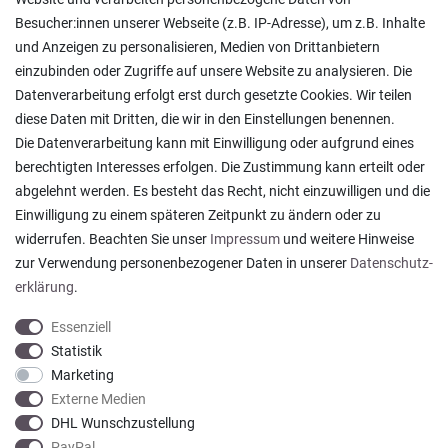
Lieferung in die Schweiz
Besucher:innen unserer Webseite (z.B. IP-Adresse), um z.B. Inhalte
Pflegesymbole
und Anzeigen zu personalisieren, Medien von Drittanbietern
Lagerverkauf
einzubinden oder Zugriffe auf unsere Website zu analysieren. Die
Ratgeber & News
Datenverarbeitung erfolgt erst durch gesetzte Cookies. Wir teilen
diese Daten mit Dritten, die wir in den Einstellungen benennen.
Die Datenverarbeitung kann mit Einwilligung oder aufgrund eines
berechtigten Interesses erfolgen. Die Zustimmung kann erteilt oder
abgelehnt werden. Es besteht das Recht, nicht einzuwilligen und die
Alles wie beschrieben , sehr gute Qualität
Einwilligung zu einem späteren Zeitpunkt zu ändern oder zu
Rainer T., Rheine
widerrufen. Beachten Sie unser
Impressum
und weitere Hinweise
Datum der Veröffentlichung: 06.08.2026
Datum der Kauferfahrung: 27.07.2026
zur Verwendung personenbezogener Daten in unserer
Daten­schutz­
erklärung
.
Essenziell
Statistik
Marketing
922 Bewertungen
Externe Medien
DHL Wunschzustellung
PayPal