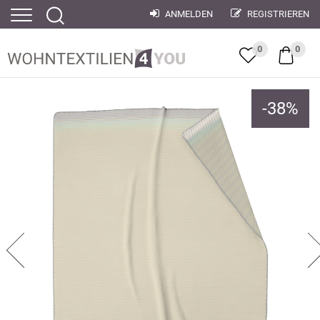
ANMELDEN
REGISTRIEREN
0
0
-
38
%