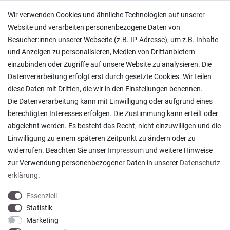
Versand und Zahlung
Wir verwenden Cookies und ähnliche Technologien auf unserer
Rücksendungen
Website und verarbeiten personenbezogene Daten von
Lieferung in die Schweiz
Besucher:innen unserer Webseite (z.B. IP-Adresse), um z.B. Inhalte
Pflegesymbole
und Anzeigen zu personalisieren, Medien von Drittanbietern
Lagerverkauf
einzubinden oder Zugriffe auf unsere Website zu analysieren. Die
Ratgeber & News
Datenverarbeitung erfolgt erst durch gesetzte Cookies. Wir teilen
diese Daten mit Dritten, die wir in den Einstellungen benennen.
Die Datenverarbeitung kann mit Einwilligung oder aufgrund eines
berechtigten Interesses erfolgen. Die Zustimmung kann erteilt oder
abgelehnt werden. Es besteht das Recht, nicht einzuwilligen und die
Ein einfach toller Service - prompte Lieferung und
Einwilligung zu einem späteren Zeitpunkt zu ändern oder zu
sogar mit Pflegehinweis!
widerrufen. Beachten Sie unser
Impressum
und weitere Hinweise
Datum der Veröffentlichung: 05.08.2026
Datum der Kauferfahrung: 29.07.2026
zur Verwendung personenbezogener Daten in unserer
Daten­schutz­
erklärung
.
Essenziell
Statistik
Marketing
921 Bewertungen