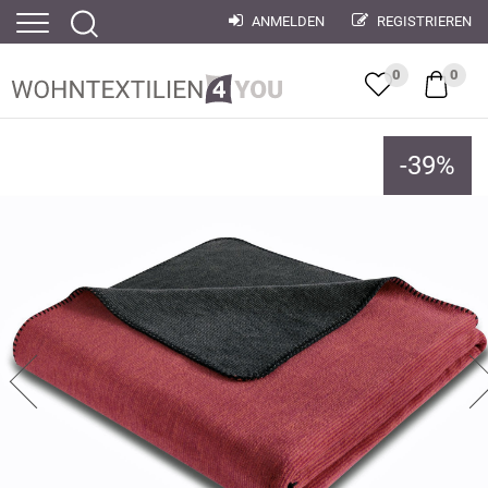
ANMELDEN
REGISTRIEREN
0
0
-
39
%