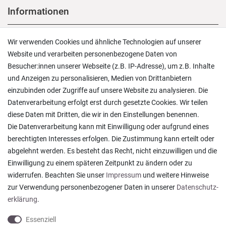
Informationen
Versand und Zahlung
Wir verwenden Cookies und ähnliche Technologien auf unserer
Rücksendungen
Website und verarbeiten personenbezogene Daten von
Lieferung in die Schweiz
Besucher:innen unserer Webseite (z.B. IP-Adresse), um z.B. Inhalte
Pflegesymbole
und Anzeigen zu personalisieren, Medien von Drittanbietern
Lagerverkauf
einzubinden oder Zugriffe auf unsere Website zu analysieren. Die
Ratgeber & News
Datenverarbeitung erfolgt erst durch gesetzte Cookies. Wir teilen
diese Daten mit Dritten, die wir in den Einstellungen benennen.
Die Datenverarbeitung kann mit Einwilligung oder aufgrund eines
berechtigten Interesses erfolgen. Die Zustimmung kann erteilt oder
abgelehnt werden. Es besteht das Recht, nicht einzuwilligen und die
Alles wie beschrieben , sehr gute Qualität
Einwilligung zu einem späteren Zeitpunkt zu ändern oder zu
Rainer T., Rheine
widerrufen. Beachten Sie unser
Impressum
und weitere Hinweise
Datum der Veröffentlichung: 06.08.2026
Datum der Kauferfahrung: 27.07.2026
zur Verwendung personenbezogener Daten in unserer
Daten­schutz­
erklärung
.
Essenziell