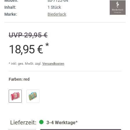
Modell:
su-7122-64
Inhalt:
1 Stück
Marke:
Biederlack
UVP 29,95 €
*
18,95 €
* inkl. ges. MwSt. zzgl.
Versandkosten
Farben:
red
3-4 Werktage*