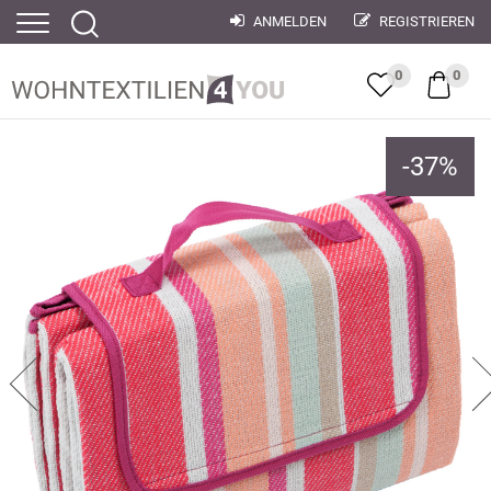
ANMELDEN
REGISTRIEREN
0
0
-
37
%