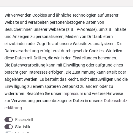
Versand und Zahlung
Wir verwenden Cookies und ähnliche Technologien auf unserer
Rücksendungen
Website und verarbeiten personenbezogene Daten von
Lieferung in die Schweiz
Besucher:innen unserer Webseite (z.B. IP-Adresse), um z.B. Inhalte
Pflegesymbole
und Anzeigen zu personalisieren, Medien von Drittanbietern
Lagerverkauf
einzubinden oder Zugriffe auf unsere Website zu analysieren. Die
Ratgeber & News
Datenverarbeitung erfolgt erst durch gesetzte Cookies. Wir teilen
diese Daten mit Dritten, die wir in den Einstellungen benennen.
Die Datenverarbeitung kann mit Einwilligung oder aufgrund eines
berechtigten Interesses erfolgen. Die Zustimmung kann erteilt oder
abgelehnt werden. Es besteht das Recht, nicht einzuwilligen und die
Ein einfach toller Service - prompte Lieferung und
Einwilligung zu einem späteren Zeitpunkt zu ändern oder zu
sogar mit Pflegehinweis!
widerrufen. Beachten Sie unser
Impressum
und weitere Hinweise
Datum der Veröffentlichung: 05.08.2026
Datum der Kauferfahrung: 29.07.2026
zur Verwendung personenbezogener Daten in unserer
Daten­schutz­
erklärung
.
Essenziell
Statistik