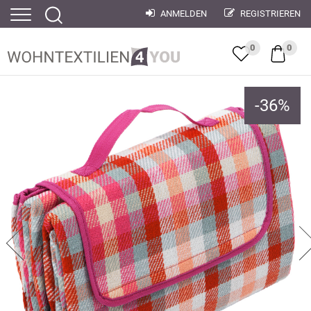
ANMELDEN
REGISTRIEREN
0
0
-
36
%