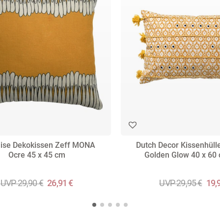
aise Dekokissen Zeff MONA
Dutch Decor Kissenhül
Ocre 45 x 45 cm
Golden Glow 40 x 60
UVP 29,90 €
26,91 €
UVP 29,95 €
19,