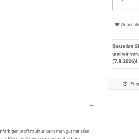
Wunschli
Bestellen S
und wir ver
(7.8.2026)!
Frag
nfarbigen Stoffstruktur kann man gut mit allen
ieser Kissenhülle einen extravaganten Look.