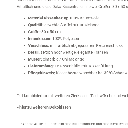
Erhältlich sind diese Deko-Kissenhüllen in zwei Größen 30 x 5
Material Kissenbezug:
100% Baumwolle
Qualität:
gewebte Stoffstruktur Melange
Größe:
30 x 50 cm
Innenkissen:
100% Polyester
Verschluss:
mit farblich abgepasstem Reißverschluss
Detail:
seitlich hochwertige, elegante Fransen
Muster:
e
infarbig
/ Uni-Melange
Lieferumfang:
1x Kissenhülle mit Kissenfüllung
Pflegehinweis:
Kissenbezug waschbar bei 30°C Schon
Gut kombinierbar mit weiteren Zierkissen, Tischwäsche und wei
> hier zu weiteren Dekokissen
*Andere Artikel auf dem Bild sind nur Dekoration und sind nicht Bes