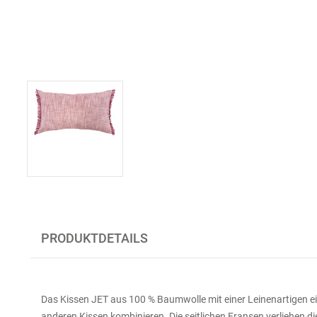
PRODUKTDETAILS
Das Kissen JET aus 100 % Baumwolle mit einer Leinenartigen ei
anderen Kissen kombinieren. Die seitlichen Fransen verliehen d