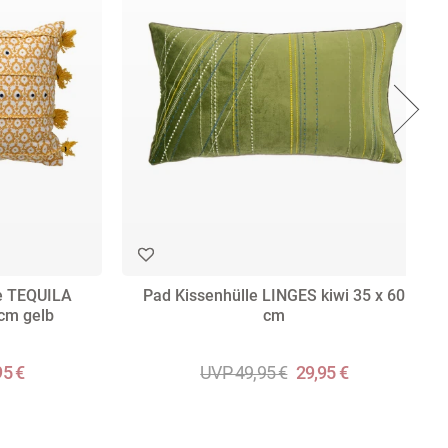
le TEQUILA
Pad Kissenhülle LINGES kiwi 35 x 60
 cm gelb
cm
95 €
UVP 49,95 €
29,95 €