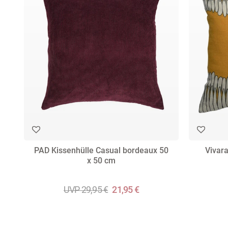
PAD Kissenhülle Casual bordeaux 50
Vivar
x 50 cm
UVP 29,95 €
21,95 €