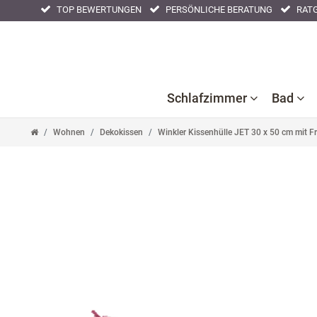
TOP BEWERTUNGEN
PERSÖNLICHE BERATUNG
RATG
Schlafzimmer
Bad
Wohnen
Dekokissen
Winkler Kissenhülle JET 30 x 50 cm mit F
Ba
B
Bettlaken
Kissenbezüge
Nackenstützkissen
Acc
F
Bettwaren
Nachtwäsche
Tagesdecken
Ba
Bettwäsche