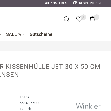
ANMELDEN
REGISTRIEREN
×
0
0
SALE %
Gutscheine
Bademantel
Bettwaren
Reduzierte
e
ner
Dekokissen
R KISSENHÜLLE JET 30 X 50 CM
Badtextilien
Bettwäsche
nen
ANSEN
se
Reduzierte
Bettlaken,
Küchentextilien
orse
Kinderbettwäsche
Spannbetttücher
Nachtwäsche
debach
Wohndecken
18184
ndman
55840-55000
1 Stück
n
r