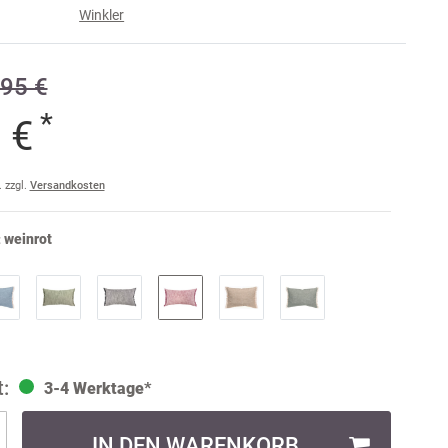
Winkler
e
95 €
raise
am
*
1 €
a
ler
. zzgl.
Versandkosten
ult
:
weinrot
3-4 Werktage*
IN DEN WARENKORB