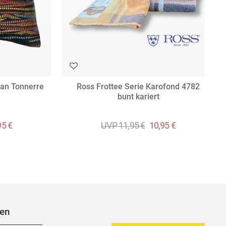
tan Tonnerre
Ross Frottee Serie Karofond 4782
bunt kariert
95 €
UVP 11,95 €
10,95 €
nen