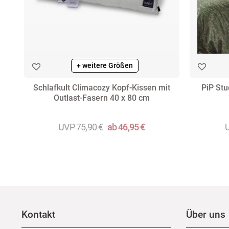
+ weitere Größen
Schlafkult Climacozy Kopf-Kissen mit
PiP Stu
Outlast-Fasern 40 x 80 cm
UVP 75,90 €
ab 46,95 €
U
Kontakt
Über uns