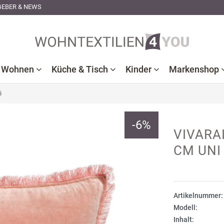
EBER & NEWS
Wohnen
Küche & Tisch
Kinder
Markenshop
i
d
adematten
Sauna /
Dekokissen
Kunstfell
Wohndecken
Baby
Kuscheldecken
-
6
%
essories
Wellness
Decken
Bettwäsche
Baldessarini
Dormisett
Janine
Schö
VIVARA
rottierwaren
Dekoration
Spielzeug
Woh
CM UNI
demäntel
Strandtücher
Tischwäsche
Kinderbettwäsche
beddinghou
Dutch
JOOP!
Geschirr
Tischwäsche
Decor
Seah
Biberna
Kneer
Küchentextilien
Elegante
Sten
Artikelnummer:
Biederlack
Mr.Sa
Modell:
Elle
Tom
Inhalt:
Cawö
Pad
Decoratio
Tailo