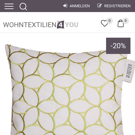
ANMELDEN
REGISTRIEREN
0
0
-
20
%