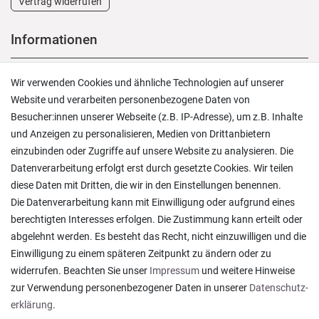
Vertrag widerrufen
Informationen
Versand und Zahlung
Wir verwenden Cookies und ähnliche Technologien auf unserer
Rücksendungen
Website und verarbeiten personenbezogene Daten von
Lieferung in die Schweiz
Besucher:innen unserer Webseite (z.B. IP-Adresse), um z.B. Inhalte
Pflegesymbole
und Anzeigen zu personalisieren, Medien von Drittanbietern
Lagerverkauf
einzubinden oder Zugriffe auf unsere Website zu analysieren. Die
Ratgeber & News
Datenverarbeitung erfolgt erst durch gesetzte Cookies. Wir teilen
diese Daten mit Dritten, die wir in den Einstellungen benennen.
Die Datenverarbeitung kann mit Einwilligung oder aufgrund eines
berechtigten Interesses erfolgen. Die Zustimmung kann erteilt oder
abgelehnt werden. Es besteht das Recht, nicht einzuwilligen und die
Ein einfach toller Service - prompte Lieferung und
Einwilligung zu einem späteren Zeitpunkt zu ändern oder zu
sogar mit Pflegehinweis!
widerrufen. Beachten Sie unser
Impressum
und weitere Hinweise
Datum der Veröffentlichung: 05.08.2026
Datum der Kauferfahrung: 29.07.2026
zur Verwendung personenbezogener Daten in unserer
Daten­schutz­
erklärung
.