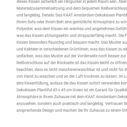
dieses Kissen sicherlich ein Hingucker in jedem Raum sein. Aber 
Materialzusammensetzung und dem bequemen Reißverschluss is
und langlebig. Details: Das KAAT Amsterdam Dekokissen Plantifu
Ihrem Sofa oder Ihrem Bett eine gemütliche Atmosphäre zu sch
Polyester, was dem Kissen ein weiches und angenehmes Gefühl v
was das Kissen atmungsaktiv und strapazierfähig macht. Die F
Kissen besonders flauschig und bequem macht. Das Muster auf d
und Kakteen in verschiedenen Grüntönen, was das Kissen zu ein
unifarben, was das Muster auf der Vorderseite noch besser zur
Reißverschluss auf der Rückseite ist das Kissen leicht zu öffnen
beachten, dass es nicht maschinenwaschbar ist und nicht für de
von Hand zu waschen und an der Luft trocknen zu lassen. Im Li
eine Kissenfüllung, sodass Sie das Kissen sofort verwenden
Dekokissen Plantiful 45 x 45 cm Green ist ein Garant für Qualit
Atmosphäre in Ihrem Zuhause mit dem KAAT Amsterdam Dekokiss
anzusehen, sondern auch praktisch und langlebig. Vertrauen Si
ansprechende Design und machen Sie Ihr Zuhause zu einem Or