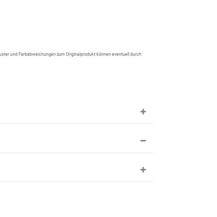
 Muster und Farbabweichungen zum Originalprodukt können eventuell durch