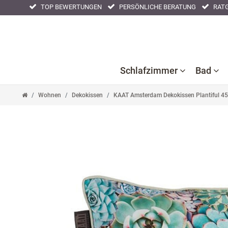
TOP BEWERTUNGEN
PERSÖNLICHE BERATUNG
RATG
Schlafzimmer
Bad
Wohnen
Dekokissen
KAAT Amsterdam Dekokissen Plantiful 45
Ba
B
Bettlaken
Kissenbezüge
Nackenstützkissen
Acc
F
Bettwaren
Nachtwäsche
Tagesdecken
Ba
Bettwäsche