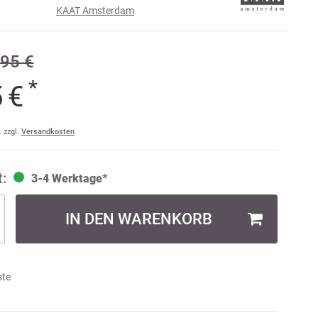
KAAT Amsterdam
e
95 €
raise
am
*
5 €
a
ler
. zzgl.
Versandkosten
ult
3-4 Werktage*
IN DEN WARENKORB
ste