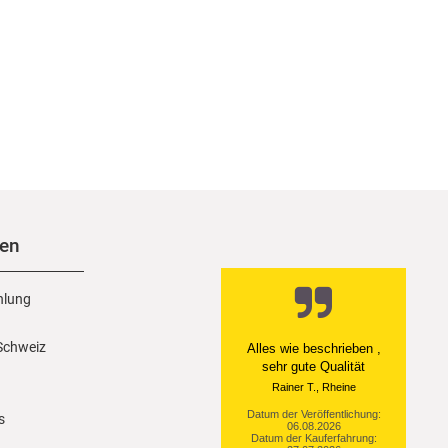
nen
hlung
 Schweiz
Ein einfach toller Service
- prompte Lieferung und
sogar mit Pflegehinweis!
Datum der Veröffentlichung:
s
05.08.2026
Datum der Kauferfahrung: