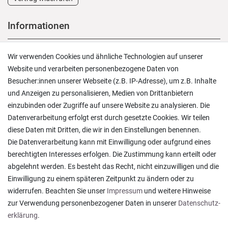
Informationen
Versand und Zahlung
Wir verwenden Cookies und ähnliche Technologien auf unserer
Rücksendungen
Website und verarbeiten personenbezogene Daten von
Lieferung in die Schweiz
Besucher:innen unserer Webseite (z.B. IP-Adresse), um z.B. Inhalte
Pflegesymbole
und Anzeigen zu personalisieren, Medien von Drittanbietern
Lagerverkauf
einzubinden oder Zugriffe auf unsere Website zu analysieren. Die
Ratgeber & News
Datenverarbeitung erfolgt erst durch gesetzte Cookies. Wir teilen
diese Daten mit Dritten, die wir in den Einstellungen benennen.
Die Datenverarbeitung kann mit Einwilligung oder aufgrund eines
berechtigten Interesses erfolgen. Die Zustimmung kann erteilt oder
abgelehnt werden. Es besteht das Recht, nicht einzuwilligen und die
Alles wie beschrieben , sehr gute Qualität
Einwilligung zu einem späteren Zeitpunkt zu ändern oder zu
Rainer T., Rheine
widerrufen. Beachten Sie unser
Impressum
und weitere Hinweise
Datum der Veröffentlichung: 06.08.2026
Datum der Kauferfahrung: 27.07.2026
zur Verwendung personenbezogener Daten in unserer
Daten­schutz­
erklärung
.