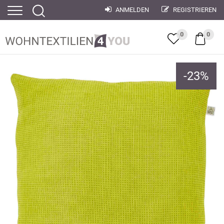
ANMELDEN
REGISTRIEREN
0
0
-
23
%