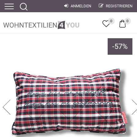
ANMELDEN
REGISTRIEREN
0
0
-
57
%