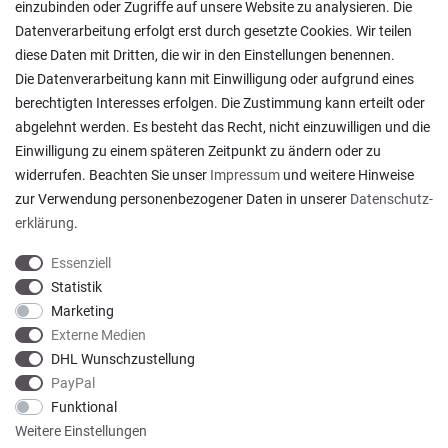
Lagerverkauf
einzubinden oder Zugriffe auf unsere Website zu analysieren. Die
Ratgeber & News
Datenverarbeitung erfolgt erst durch gesetzte Cookies. Wir teilen
diese Daten mit Dritten, die wir in den Einstellungen benennen.
Die Datenverarbeitung kann mit Einwilligung oder aufgrund eines
berechtigten Interesses erfolgen. Die Zustimmung kann erteilt oder
abgelehnt werden. Es besteht das Recht, nicht einzuwilligen und die
Ein einfach toller Service - prompte Lieferung und
Einwilligung zu einem späteren Zeitpunkt zu ändern oder zu
sogar mit Pflegehinweis!
widerrufen. Beachten Sie unser
Impressum
und weitere Hinweise
Datum der Veröffentlichung: 05.08.2026
Datum der Kauferfahrung: 29.07.2026
zur Verwendung personenbezogener Daten in unserer
Daten­schutz­
erklärung
.
Essenziell
Statistik
Marketing
922 Bewertungen
Externe Medien
DHL Wunschzustellung
PayPal
Funktional
Weitere Einstellungen