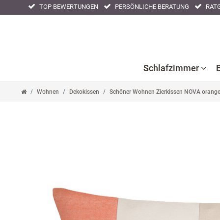
TOP BEWERTUNGEN
PERSÖNLICHE BERATUNG
RATG
Schlafzimmer
Wohnen
Dekokissen
Schöner Wohnen Zierkissen NOVA orange
Bettlaken
Kissenbezüge
Nackenstüt
Bettwaren
Nachtwäsche
Tagesdeck
Bettwäsche