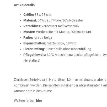
Artikeldetails:
Größe:
38 x 58 cm
Material:
64% Baumwolle, 36% Polyester
Verschluss:
verdeckter Reißverschluß
Muster:
Vorderseite mit Muster, Rückseite-Uni
Farbe:
grau / beige
Eigenschaften:
matte Optik, gewebt
Lieferumfang:
Kissenhülle ohne Kissenfüllung
Pflegehinweis:
30°C Maschinenwäsche, pflegeleicht, (we
Herstellers)
Zierkissen Serie Nova in Naturtönen können miteinander aber a
kombiniert werden. Die sanften aufeinander abgestimmten Farb
Atmosphäre in die Räume.
Weitere farben
hier