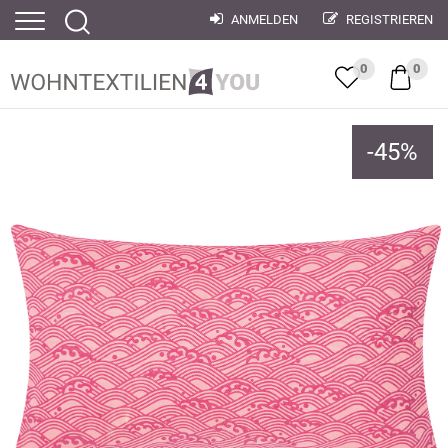
ANMELDEN
REGISTRIEREN
0
0
-
45
%