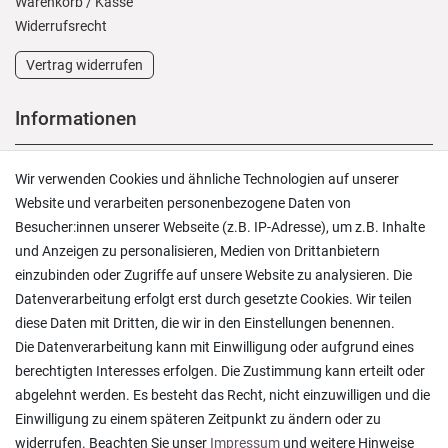
Warenkorb
/
Kasse
Widerrufs­recht
Vertrag widerrufen
Informationen
Versand und Zahlung
Wir verwenden Cookies und ähnliche Technologien auf unserer
Rücksendungen
Website und verarbeiten personenbezogene Daten von
Lieferung in die Schweiz
Besucher:innen unserer Webseite (z.B. IP-Adresse), um z.B. Inhalte
Pflegesymbole
und Anzeigen zu personalisieren, Medien von Drittanbietern
Lagerverkauf
einzubinden oder Zugriffe auf unsere Website zu analysieren. Die
Ratgeber & News
Datenverarbeitung erfolgt erst durch gesetzte Cookies. Wir teilen
diese Daten mit Dritten, die wir in den Einstellungen benennen.
Die Datenverarbeitung kann mit Einwilligung oder aufgrund eines
berechtigten Interesses erfolgen. Die Zustimmung kann erteilt oder
abgelehnt werden. Es besteht das Recht, nicht einzuwilligen und die
Ein einfach toller Service - prompte Lieferung und
Einwilligung zu einem späteren Zeitpunkt zu ändern oder zu
sogar mit Pflegehinweis!
widerrufen. Beachten Sie unser
Impressum
und weitere Hinweise