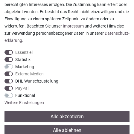
berechtigten Interesses erfolgen. Die Zustimmung kann erteilt oder
abgelehnt werden. Es besteht das Recht, nicht einzuwilligen und die
Alles wie beschrieben , sehr gute Qualität
Einwilligung zu einem späteren Zeitpunkt zu ändern oder zu
Rainer T., Rheine
widerrufen. Beachten Sie unser
Impressum
und weitere Hinweise
Datum der Veröffentlichung: 06.08.2026
Datum der Kauferfahrung: 27.07.2026
zur Verwendung personenbezogener Daten in unserer
Daten­schutz­
erklärung
.
Essenziell
Statistik
Marketing
922 Bewertungen
Externe Medien
DHL Wunschzustellung
PayPal
Funktional
Weitere Einstellungen
Alle akzeptieren
* Alle Preise verstehen sich inkl. gesetzl. MwSt. zzgl.
Versandkosten
Alle ablehnen