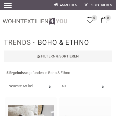
ANMELDEN
REGISTRIEREN
Filter
Filter
0
0
TRENDS
BOHO & ETHNO
FILTER
N & SORTIEREN
5 Ergebnisse
gefunden in Boho & Ethno