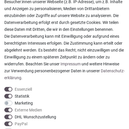
Besucher:innen unserer Webseite (z.B. IP-Adresse), um z.B. Inhalte
Pflegesymbole
und Anzeigen zu personalisieren, Medien von Drittanbietern
Lagerverkauf
einzubinden oder Zugriffe auf unsere Website zu analysieren. Die
Ratgeber & News
Datenverarbeitung erfolgt erst durch gesetzte Cookies. Wir teilen
diese Daten mit Dritten, die wir in den Einstellungen benennen.
Die Datenverarbeitung kann mit Einwilligung oder aufgrund eines
berechtigten Interesses erfolgen. Die Zustimmung kann erteilt oder
abgelehnt werden. Es besteht das Recht, nicht einzuwilligen und die
Ein einfach toller Service - prompte Lieferung und
Einwilligung zu einem späteren Zeitpunkt zu ändern oder zu
sogar mit Pflegehinweis!
widerrufen. Beachten Sie unser
Impressum
und weitere Hinweise
Datum der Veröffentlichung: 05.08.2026
Datum der Kauferfahrung: 29.07.2026
zur Verwendung personenbezogener Daten in unserer
Daten­schutz­
erklärung
.
Essenziell
Statistik
Marketing
922 Bewertungen
Externe Medien
DHL Wunschzustellung
PayPal