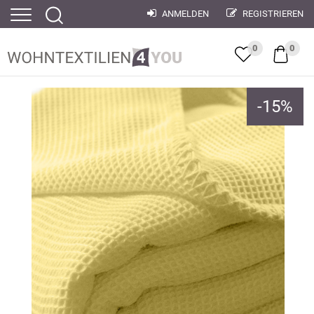
ANMELDEN
REGISTRIEREN
0
0
-
15
%