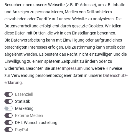
Lieferung in die Schweiz
Besucher:innen unserer Webseite (z.B. IP-Adresse), um z.B. Inhalte
Pflegesymbole
und Anzeigen zu personalisieren, Medien von Drittanbietern
Lagerverkauf
einzubinden oder Zugriffe auf unsere Website zu analysieren. Die
Ratgeber & News
Datenverarbeitung erfolgt erst durch gesetzte Cookies. Wir teilen
diese Daten mit Dritten, die wir in den Einstellungen benennen.
Die Datenverarbeitung kann mit Einwilligung oder aufgrund eines
berechtigten Interesses erfolgen. Die Zustimmung kann erteilt oder
abgelehnt werden. Es besteht das Recht, nicht einzuwilligen und die
Ein einfach toller Service - prompte Lieferung und
Einwilligung zu einem späteren Zeitpunkt zu ändern oder zu
sogar mit Pflegehinweis!
widerrufen. Beachten Sie unser
Impressum
und weitere Hinweise
Datum der Veröffentlichung: 05.08.2026
Datum der Kauferfahrung: 29.07.2026
zur Verwendung personenbezogener Daten in unserer
Daten­schutz­
erklärung
.
Essenziell
Statistik
Marketing
922 Bewertungen
Externe Medien
DHL Wunschzustellung
PayPal