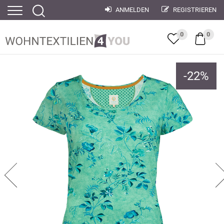
ANMELDEN
REGISTRIEREN
0
0
-
22
%