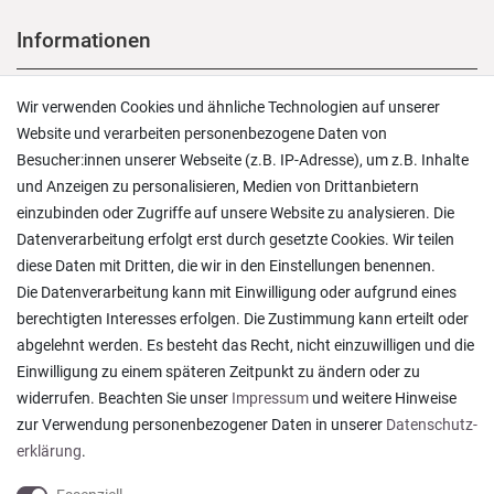
Informationen
Versand und Zahlung
Wir verwenden Cookies und ähnliche Technologien auf unserer
Rücksendungen
Website und verarbeiten personenbezogene Daten von
Lieferung in die Schweiz
Besucher:innen unserer Webseite (z.B. IP-Adresse), um z.B. Inhalte
Pflegesymbole
und Anzeigen zu personalisieren, Medien von Drittanbietern
Lagerverkauf
einzubinden oder Zugriffe auf unsere Website zu analysieren. Die
Ratgeber & News
Datenverarbeitung erfolgt erst durch gesetzte Cookies. Wir teilen
diese Daten mit Dritten, die wir in den Einstellungen benennen.
Die Datenverarbeitung kann mit Einwilligung oder aufgrund eines
berechtigten Interesses erfolgen. Die Zustimmung kann erteilt oder
abgelehnt werden. Es besteht das Recht, nicht einzuwilligen und die
Alles wie beschrieben , sehr gute Qualität
Einwilligung zu einem späteren Zeitpunkt zu ändern oder zu
Rainer T., Rheine
widerrufen. Beachten Sie unser
Impressum
und weitere Hinweise
Datum der Veröffentlichung: 06.08.2026
Datum der Kauferfahrung: 27.07.2026
zur Verwendung personenbezogener Daten in unserer
Daten­schutz­
erklärung
.