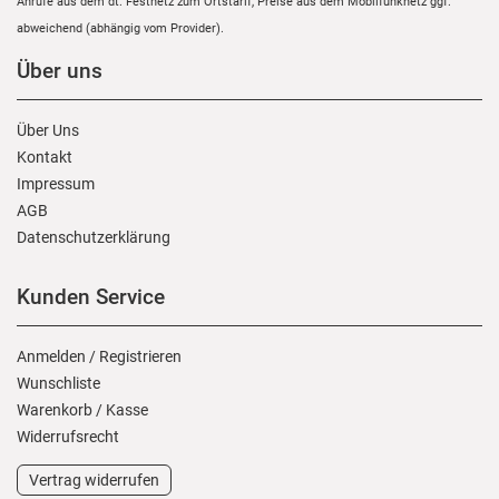
Anrufe aus dem dt. Festnetz zum Ortstarif, Preise aus dem Mobilfunknetz ggf.
abweichend (abhängig vom Provider).
Über uns
Über Uns
Kontakt
Impressum
AGB
Daten­schutz­erklärung
Kunden Service
Anmelden
/
Registrieren
Wunschliste
Warenkorb
/
Kasse
Widerrufs­recht
Vertrag widerrufen