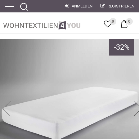
ANMELDEN
REGISTRIEREN
0
0
-
32
%