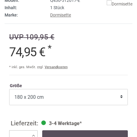
Modell:
Q430-512017-E
Inhalt:
1 Stück
Marke:
Dormisette
UVP 109,95 €
*
74,95 €
* inkl. ges. MwSt. zzgl.
Versandkosten
Größe
3-4 Werktage*