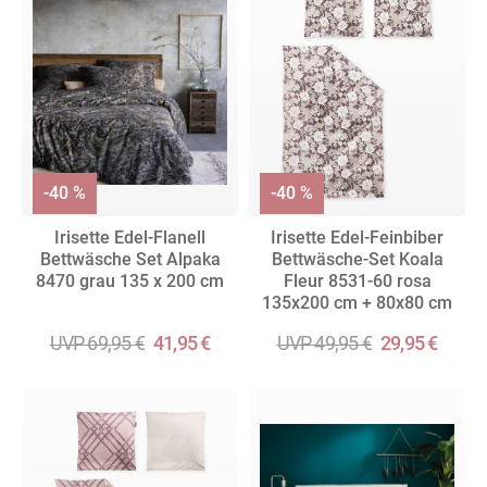
-40 %
-40 %
Irisette Edel-Flanell
Irisette Edel-Feinbiber
Bettwäsche Set Alpaka
Bettwäsche-Set Koala
8470 grau 135 x 200 cm
Fleur 8531-60 rosa
135x200 cm + 80x80 cm
UVP 69,95 €
41,95 €
UVP 49,95 €
29,95 €