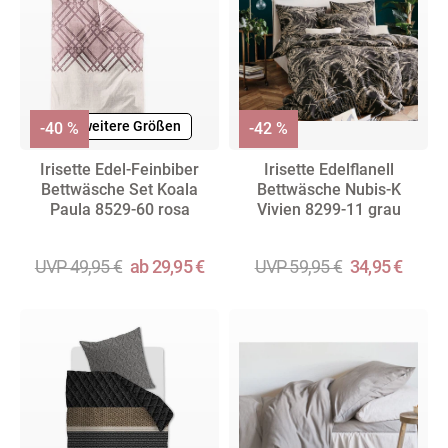
+ weitere Größen
-40 %
-42 %
Irisette Edel-Feinbiber
Irisette Edelflanell
Bettwäsche Set Koala
Bettwäsche Nubis-K
Paula 8529-60 rosa
Vivien 8299-11 grau
UVP 49,95 €
ab 29,95 €
UVP 59,95 €
34,95 €