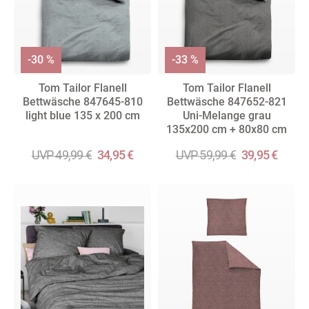
-30 %
-33 %
Tom Tailor Flanell
Tom Tailor Flanell
Bettwäsche 847645-810
Bettwäsche 847652-821
light blue 135 x 200 cm
Uni-Melange grau
135x200 cm + 80x80 cm
UVP 49,99 €
34,95 €
UVP 59,99 €
39,95 €