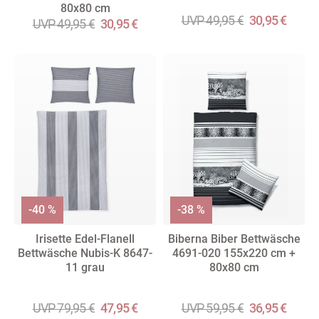
80x80 cm
UVP 49,95 €
30,95 €
UVP 49,95 €
30,95 €
-40 %
-38 %
Irisette Edel-Flanell
Biberna Biber Bettwäsche
Bettwäsche Nubis-K 8647-
4691-020 155x220 cm +
11 grau
80x80 cm
UVP 79,95 €
47,95 €
UVP 59,95 €
36,95 €