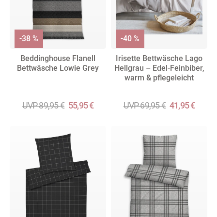
-38 %
-40 %
Beddinghouse Flanell
Irisette Bettwäsche Lago
Bettwäsche Lowie Grey
Hellgrau – Edel-Feinbiber,
warm & pflegeleicht
UVP 89,95 €
55,95 €
UVP 69,95 €
41,95 €