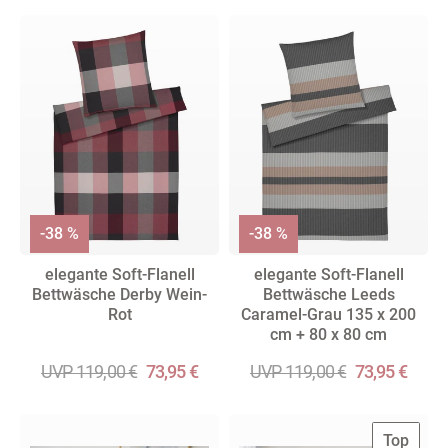
-38 %
-38 %
elegante Soft-Flanell
elegante Soft-Flanell
Bettwäsche Derby Wein-
Bettwäsche Leeds
Rot
Caramel-Grau 135 x 200
cm + 80 x 80 cm
UVP 119,00 €
73,95 €
UVP 119,00 €
73,95 €
Top