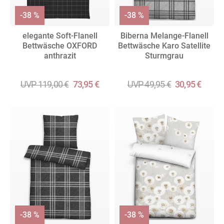
-38 %
-38 %
elegante Soft-Flanell
Biberna Melange-Flanell
Bettwäsche OXFORD
Bettwäsche Karo Satellite
anthrazit
Sturmgrau
UVP 119,00 €
73,95 €
UVP 49,95 €
30,95 €
-38 %
-38 %