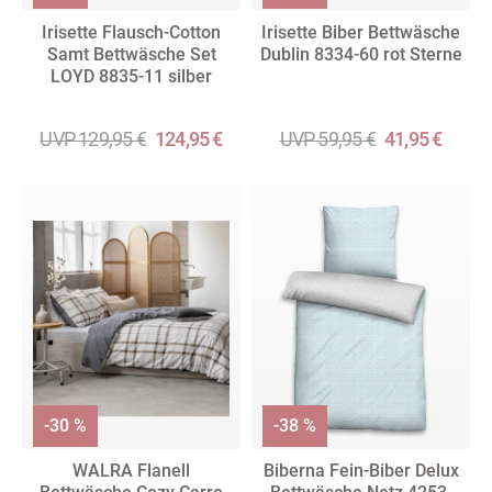
Irisette Flausch-Cotton
Irisette Biber Bettwäsche
Samt Bettwäsche Set
Dublin 8334-60 rot Sterne
LOYD 8835-11 silber
UVP 129,95 €
124,95 €
UVP 59,95 €
41,95 €
-30 %
-38 %
WALRA Flanell
Biberna Fein-Biber Delux