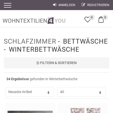
ANMELDEN
REGISTRIEREN
Filter
Filter
0
0
SCHLAFZIMMER
BETTWÄSCHE
WINTERBETTWÄSCHE
FILTER
N & SORTIEREN
34 Ergebnisse
gefunden in Winterbettwäsche