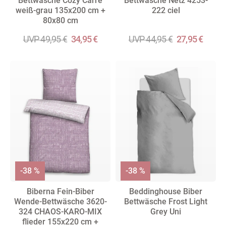
Bettwäsche Cozy Carre
Bettwäsche Netz 4253-
weiß-grau 135x200 cm +
222 ciel
80x80 cm
UVP 49,95 €
34,95 €
UVP 44,95 €
27,95 €
-38 %
-38 %
Biberna Fein-Biber
Beddinghouse Biber
Wende-Bettwäsche 3620-
Bettwäsche Frost Light
324 CHAOS-KARO-MIX
Grey Uni
flieder 155x220 cm +