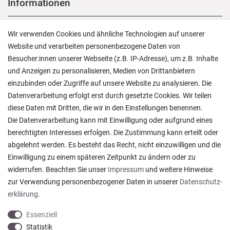
Informationen
Versand und Zahlung
Wir verwenden Cookies und ähnliche Technologien auf unserer
Rücksendungen
Website und verarbeiten personenbezogene Daten von
Lieferung in die Schweiz
Besucher:innen unserer Webseite (z.B. IP-Adresse), um z.B. Inhalte
Pflegesymbole
und Anzeigen zu personalisieren, Medien von Drittanbietern
Lagerverkauf
einzubinden oder Zugriffe auf unsere Website zu analysieren. Die
Ratgeber & News
Datenverarbeitung erfolgt erst durch gesetzte Cookies. Wir teilen
diese Daten mit Dritten, die wir in den Einstellungen benennen.
Die Datenverarbeitung kann mit Einwilligung oder aufgrund eines
berechtigten Interesses erfolgen. Die Zustimmung kann erteilt oder
abgelehnt werden. Es besteht das Recht, nicht einzuwilligen und die
Ein einfach toller Service - prompte Lieferung und
Einwilligung zu einem späteren Zeitpunkt zu ändern oder zu
sogar mit Pflegehinweis!
widerrufen. Beachten Sie unser
Impressum
und weitere Hinweise
Datum der Veröffentlichung: 05.08.2026
Datum der Kauferfahrung: 29.07.2026
zur Verwendung personenbezogener Daten in unserer
Daten­schutz­
erklärung
.
Essenziell
Statistik