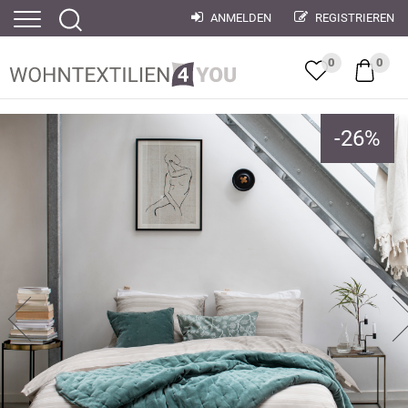
ANMELDEN
REGISTRIEREN
0
0
-
26
%