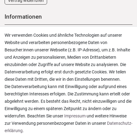
Vertrag widerrufen
Informationen
Versand und Zahlung
Wir verwenden Cookies und ähnliche Technologien auf unserer
Rücksendungen
Website und verarbeiten personenbezogene Daten von
Lieferung in die Schweiz
Besucher:innen unserer Webseite (z.B. IP-Adresse), um z.B. Inhalte
Pflegesymbole
und Anzeigen zu personalisieren, Medien von Drittanbietern
Lagerverkauf
einzubinden oder Zugriffe auf unsere Website zu analysieren. Die
Ratgeber & News
Datenverarbeitung erfolgt erst durch gesetzte Cookies. Wir teilen
diese Daten mit Dritten, die wir in den Einstellungen benennen.
Die Datenverarbeitung kann mit Einwilligung oder aufgrund eines
berechtigten Interesses erfolgen. Die Zustimmung kann erteilt oder
abgelehnt werden. Es besteht das Recht, nicht einzuwilligen und die
Ein einfach toller Service - prompte Lieferung und
Einwilligung zu einem späteren Zeitpunkt zu ändern oder zu
sogar mit Pflegehinweis!
widerrufen. Beachten Sie unser
Impressum
und weitere Hinweise
Datum der Veröffentlichung: 05.08.2026
Datum der Kauferfahrung: 29.07.2026
zur Verwendung personenbezogener Daten in unserer
Daten­schutz­
erklärung
.