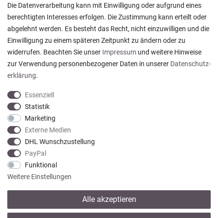
Die Datenverarbeitung kann mit Einwilligung oder aufgrund eines
berechtigten Interesses erfolgen. Die Zustimmung kann erteilt oder
abgelehnt werden. Es besteht das Recht, nicht einzuwilligen und die
Ein einfach toller Service - prompte Lieferung und
Einwilligung zu einem späteren Zeitpunkt zu ändern oder zu
sogar mit Pflegehinweis!
widerrufen. Beachten Sie unser
Impressum
und weitere Hinweise
Datum der Veröffentlichung: 05.08.2026
Datum der Kauferfahrung: 29.07.2026
zur Verwendung personenbezogener Daten in unserer
Daten­schutz­
erklärung
.
Essenziell
Statistik
Marketing
922 Bewertungen
Externe Medien
DHL Wunschzustellung
PayPal
Funktional
Weitere Einstellungen
Alle akzeptieren