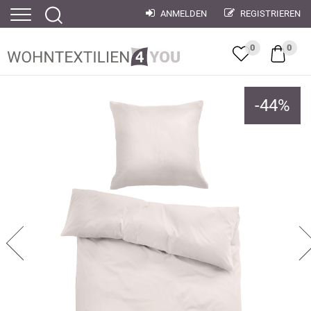
ANMELDEN
REGISTRIEREN
0
0
-
44
%