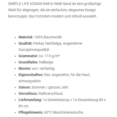
SIMPLE LIFE 620600-848 in Weiß-Sand ist eine großartige
Wahl für diejenigen, die ein einfaches, elegantes Design
bevorzugen, das trotzdem modern und stilvoll aussieht.
Material:
100% Baumwolle
Qualität:
Perkal, feinfädige, angenehme
Ganzjahresqualität
Grammatur:
ca. 115 g/m²
Grundfarbe:
hellbeige
Muster:
uni / einfarbig
Eigenschaften:
fein, angenehm, für die Haut,
atmungsaktiv
Saison:
Sommer / ganzes Jahr
Verschluss:
Reißverschluss
Lieferumfang:
1x Deckenbezug + 1x Kissenbezug 80 x
80 cm
Pflegehinweis:
60°C Maschinenwäsche,