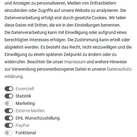
Pflegesymbole
und Anzeigen zu personalisieren, Medien von Drittanbietern
Lagerverkauf
einzubinden oder Zugriffe auf unsere Website zu analysieren. Die
Ratgeber & News
Datenverarbeitung erfolgt erst durch gesetzte Cookies. Wir teilen
diese Daten mit Dritten, die wir in den Einstellungen benennen.
Die Datenverarbeitung kann mit Einwilligung oder aufgrund eines
berechtigten Interesses erfolgen. Die Zustimmung kann erteilt oder
abgelehnt werden. Es besteht das Recht, nicht einzuwilligen und die
Ein einfach toller Service - prompte Lieferung und
Einwilligung zu einem späteren Zeitpunkt zu ändern oder zu
sogar mit Pflegehinweis!
widerrufen. Beachten Sie unser
Impressum
und weitere Hinweise
Datum der Veröffentlichung: 05.08.2026
Datum der Kauferfahrung: 29.07.2026
zur Verwendung personenbezogener Daten in unserer
Daten­schutz­
erklärung
.
Essenziell
Statistik
Marketing
922 Bewertungen
Externe Medien
DHL Wunschzustellung
PayPal
Funktional