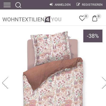
ANMELDEN
REGISTRIEREN
0
0
-
38
%