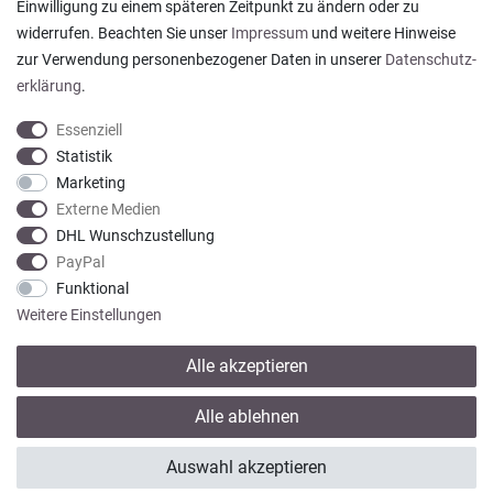
Einwilligung zu einem späteren Zeitpunkt zu ändern oder zu
sogar mit Pflegehinweis!
widerrufen. Beachten Sie unser
Impressum
und weitere Hinweise
Datum der Veröffentlichung: 05.08.2026
Datum der Kauferfahrung: 29.07.2026
zur Verwendung personenbezogener Daten in unserer
Daten­schutz­
erklärung
.
Essenziell
Statistik
Marketing
922 Bewertungen
Externe Medien
DHL Wunschzustellung
PayPal
Funktional
Weitere Einstellungen
Alle akzeptieren
* Alle Preise verstehen sich inkl. gesetzl. MwSt. zzgl.
Versandkosten
Alle ablehnen
© copyright 2013-2026 Wohntextilien4You GmbH / Alle Rechte vorbehalten /
Auswahl akzeptieren
Realisation
colornativ /