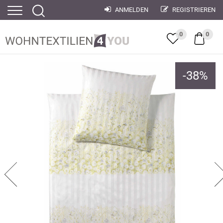
ANMELDEN
REGISTRIEREN
0
0
-
38
%