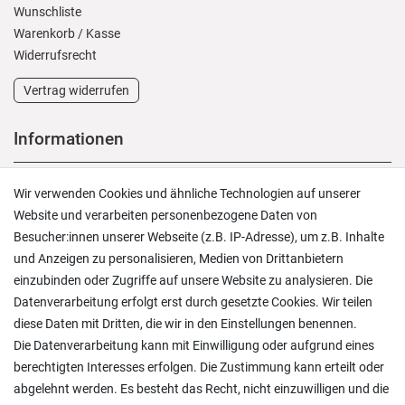
Wunschliste
Warenkorb
/
Kasse
Widerrufs­recht
Vertrag widerrufen
Informationen
Versand und Zahlung
Wir verwenden Cookies und ähnliche Technologien auf unserer
Rücksendungen
Website und verarbeiten personenbezogene Daten von
Lieferung in die Schweiz
Besucher:innen unserer Webseite (z.B. IP-Adresse), um z.B. Inhalte
Pflegesymbole
und Anzeigen zu personalisieren, Medien von Drittanbietern
Lagerverkauf
einzubinden oder Zugriffe auf unsere Website zu analysieren. Die
Ratgeber & News
Datenverarbeitung erfolgt erst durch gesetzte Cookies. Wir teilen
diese Daten mit Dritten, die wir in den Einstellungen benennen.
Die Datenverarbeitung kann mit Einwilligung oder aufgrund eines
berechtigten Interesses erfolgen. Die Zustimmung kann erteilt oder
abgelehnt werden. Es besteht das Recht, nicht einzuwilligen und die
Ein einfach toller Service - prompte Lieferung und