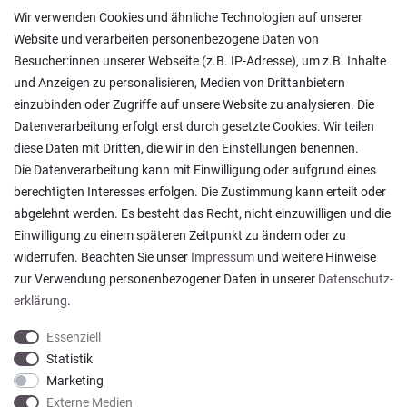
Versand und Zahlung
Wir verwenden Cookies und ähnliche Technologien auf unserer
Rücksendungen
Website und verarbeiten personenbezogene Daten von
Lieferung in die Schweiz
Besucher:innen unserer Webseite (z.B. IP-Adresse), um z.B. Inhalte
Pflegesymbole
und Anzeigen zu personalisieren, Medien von Drittanbietern
Lagerverkauf
einzubinden oder Zugriffe auf unsere Website zu analysieren. Die
Ratgeber & News
Datenverarbeitung erfolgt erst durch gesetzte Cookies. Wir teilen
diese Daten mit Dritten, die wir in den Einstellungen benennen.
Die Datenverarbeitung kann mit Einwilligung oder aufgrund eines
berechtigten Interesses erfolgen. Die Zustimmung kann erteilt oder
abgelehnt werden. Es besteht das Recht, nicht einzuwilligen und die
Ein einfach toller Service - prompte Lieferung und
Einwilligung zu einem späteren Zeitpunkt zu ändern oder zu
sogar mit Pflegehinweis!
widerrufen. Beachten Sie unser
Impressum
und weitere Hinweise
Datum der Veröffentlichung: 05.08.2026
Datum der Kauferfahrung: 29.07.2026
zur Verwendung personenbezogener Daten in unserer
Daten­schutz­
erklärung
.
Essenziell
Statistik
Marketing
922 Bewertungen
Externe Medien