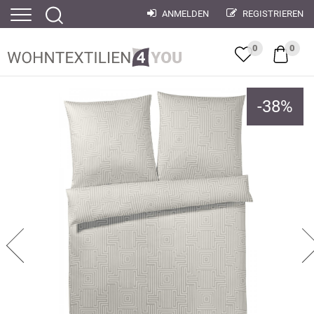
ANMELDEN
REGISTRIEREN
0
0
-
38
%