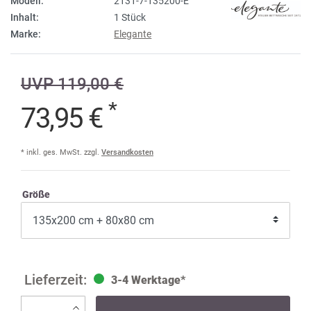
Modell:
2131-7-135200-E
Inhalt:
1 Stück
Marke:
Elegante
UVP 119,00 €
*
73,95 €
* inkl. ges. MwSt. zzgl.
Versandkosten
Größe
3-4 Werktage*