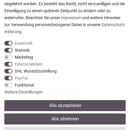
abgelehnt werden. Es besteht das Recht, nicht einzuwilligen und die
Ein einfach toller Service - prompte Lieferung und
Einwilligung zu einem späteren Zeitpunkt zu ändern oder zu
sogar mit Pflegehinweis!
widerrufen. Beachten Sie unser
Impressum
und weitere Hinweise
Datum der Veröffentlichung: 05.08.2026
Datum der Kauferfahrung: 29.07.2026
zur Verwendung personenbezogener Daten in unserer
Daten­schutz­
erklärung
.
Essenziell
Statistik
Marketing
922 Bewertungen
Externe Medien
DHL Wunschzustellung
PayPal
Funktional
Weitere Einstellungen
Alle akzeptieren
* Alle Preise verstehen sich inkl. gesetzl. MwSt. zzgl.
Versandkosten
Alle ablehnen
© copyright 2013-2026 Wohntextilien4You GmbH / Alle Rechte vorbehalten /