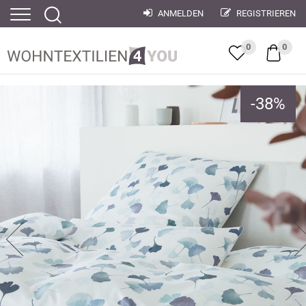
ANMELDEN
REGISTRIEREN
0
0
-
38
%