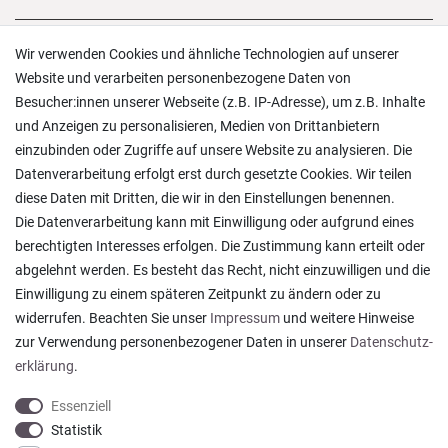
Versand und Zahlung
Wir verwenden Cookies und ähnliche Technologien auf unserer
Rücksendungen
Website und verarbeiten personenbezogene Daten von
Lieferung in die Schweiz
Besucher:innen unserer Webseite (z.B. IP-Adresse), um z.B. Inhalte
Pflegesymbole
und Anzeigen zu personalisieren, Medien von Drittanbietern
Lagerverkauf
einzubinden oder Zugriffe auf unsere Website zu analysieren. Die
Ratgeber & News
Datenverarbeitung erfolgt erst durch gesetzte Cookies. Wir teilen
diese Daten mit Dritten, die wir in den Einstellungen benennen.
Die Datenverarbeitung kann mit Einwilligung oder aufgrund eines
berechtigten Interesses erfolgen. Die Zustimmung kann erteilt oder
abgelehnt werden. Es besteht das Recht, nicht einzuwilligen und die
Ein einfach toller Service - prompte Lieferung und
Einwilligung zu einem späteren Zeitpunkt zu ändern oder zu
sogar mit Pflegehinweis!
widerrufen. Beachten Sie unser
Impressum
und weitere Hinweise
Datum der Veröffentlichung: 05.08.2026
Datum der Kauferfahrung: 29.07.2026
zur Verwendung personenbezogener Daten in unserer
Daten­schutz­
erklärung
.
Essenziell
Statistik