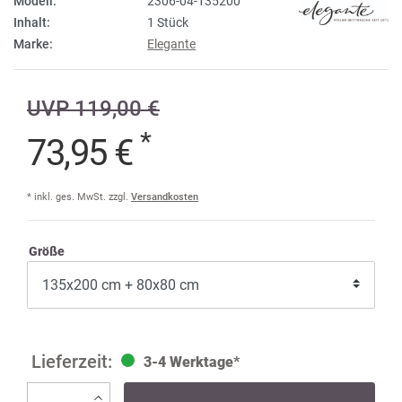
Modell:
2306-04-135200
Inhalt:
1 Stück
Marke:
Elegante
UVP 119,00 €
*
73,95 €
* inkl. ges. MwSt. zzgl.
Versandkosten
Größe
3-4 Werktage*