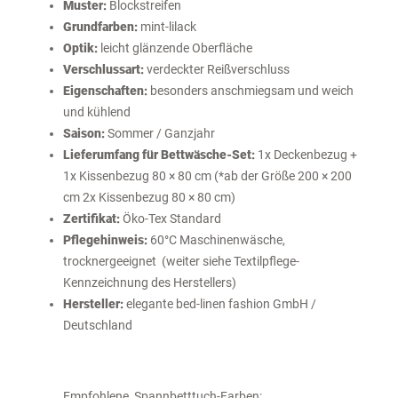
Muster:
Blockstreifen
Grundfarben:
mint-lilack
Optik:
leicht glänzende Oberfläche
Verschlussart:
verdeckter Reißverschluss
Eigenschaften:
besonders anschmiegsam und weich
und kühlend
Saison:
Sommer / Ganzjahr
Lieferumfang für Bettwäsche-Set:
1x Deckenbezug +
1x Kissenbezug 80 × 80 cm (*ab der Größe 200 × 200
cm 2x Kissenbezug 80 × 80 cm)
Zertifikat:
Öko-Tex Standard
Pflegehinweis:
60°C Maschinenwäsche,
trocknergeeignet (weiter siehe Textilpflege-
Kennzeichnung des Herstellers)
Hersteller:
elegante bed-linen fashion GmbH /
Deutschland
Empfohlene Spannbetttuch-Farben: