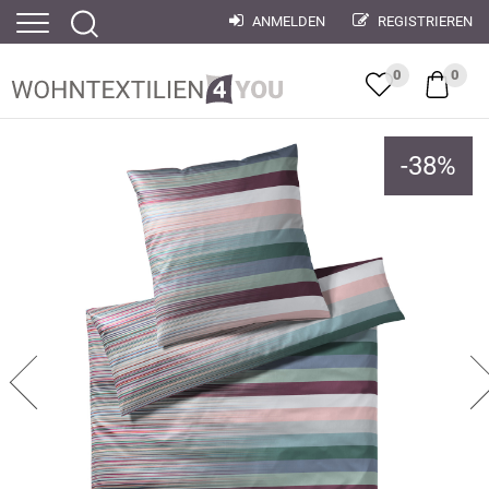
ANMELDEN
REGISTRIEREN
0
0
-
38
%