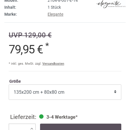
Modell:
2104-8-001-E-14
Inhalt:
1 Stück
Marke:
Elegante
UVP 129,00 €
*
79,95 €
* inkl. ges. MwSt. zzgl.
Versandkosten
Größe
3-4 Werktage*