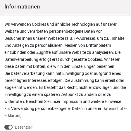
Informationen
Versand und Zahlung
Wir verwenden Cookies und ähnliche Technologien auf unserer
Rücksendungen
Website und verarbeiten personenbezogene Daten von
Lieferung in die Schweiz
Besucher:innen unserer Webseite (z.B. IP-Adresse), um z.B. Inhalte
Pflegesymbole
und Anzeigen zu personalisieren, Medien von Drittanbietern
Lagerverkauf
einzubinden oder Zugriffe auf unsere Website zu analysieren. Die
Ratgeber & News
Datenverarbeitung erfolgt erst durch gesetzte Cookies. Wir teilen
diese Daten mit Dritten, die wir in den Einstellungen benennen.
Die Datenverarbeitung kann mit Einwilligung oder aufgrund eines
berechtigten Interesses erfolgen. Die Zustimmung kann erteilt oder
abgelehnt werden. Es besteht das Recht, nicht einzuwilligen und die
Alles wie beschrieben , sehr gute Qualität
Einwilligung zu einem späteren Zeitpunkt zu ändern oder zu
Rainer T., Rheine
widerrufen. Beachten Sie unser
Impressum
und weitere Hinweise
Datum der Veröffentlichung: 06.08.2026
Datum der Kauferfahrung: 27.07.2026
zur Verwendung personenbezogener Daten in unserer
Daten­schutz­
erklärung
.
Essenziell