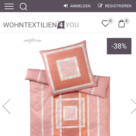
ANMELDEN
REGISTRIEREN
0
0
-
38
%