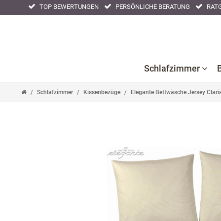
TOP BEWERTUNGEN
PERSÖNLICHE BERATUNG
RATG
Schlafzimmer
Schlafzimmer
Kissenbezüge
Elegante Bettwäsche Jersey Clar
Bettlaken
Kissenbezüge
Nackenstüt
Bettwaren
Nachtwäsche
Tagesdeck
Bettwäsche