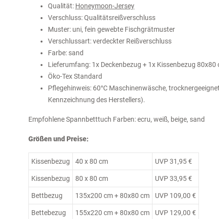
Qualität:
Honeymoon-Jersey
Verschluss: Qualitätsreißverschluss
Muster: uni, fein gewebte Fischgrätmuster
Verschlussart: verdeckter Reißverschluss
Farbe: sand
Lieferumfang: 1x Deckenbezug + 1x Kissenbezug 80x80
Öko-Tex Standard
Pflegehinweis: 60°C Maschinenwäsche, trocknergeeignet , 
Kennzeichnung des Herstellers).
Empfohlene Spannbetttuch Farben: ecru, weiß, beige, sand
Größen und Preise:
Kissenbezug
40 x 80 cm
UVP 31,95 €
Kissenbezug
80 x 80 cm
UVP 33,95 €
Bettbezug
135x200 cm + 80x80 cm
UVP 109,00 €
Bettebezug
155x220 cm + 80x80 cm
UVP 129,00 €