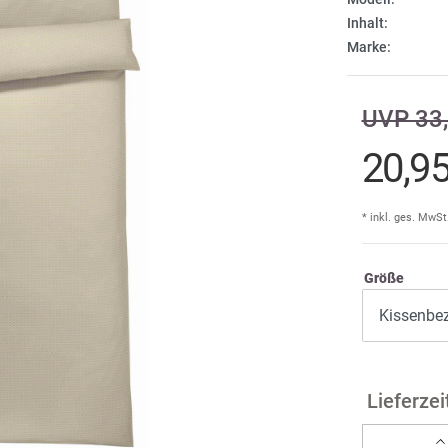
Inhalt:
Cind
E
Marke:
Dam
Fi
A
UVP 33,
DDD
20,9
F
don
Ir
* inkl. ges. MwSt
Größe