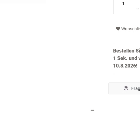
Wunschli
Bestellen S
0 Sek.
und w
10.8.2026!
Frag