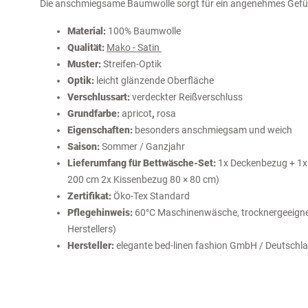
Die anschmiegsame Baumwolle sorgt für ein angenehmes Gefüh
Material:
100% Baumwolle
Qualität:
Mako - Satin
Muster:
Streifen-Optik
Optik:
leicht glänzende Oberfläche
Verschlussart:
verdeckter Reißverschluss
Grundfarbe:
apricot
,
rosa
Eigenschaften:
besonders anschmiegsam und weich
Saison:
Sommer / Ganzjahr
Lieferumfang für Bettwäsche-Set:
1x Deckenbezug + 1x 
200 cm 2x Kissenbezug 80 × 80 cm)
Zertifikat:
Öko-Tex Standard
Pflegehinweis:
60°C Maschinenwäsche, trocknergeeignet
Herstellers)
Hersteller:
elegante bed-linen fashion GmbH / Deutschl