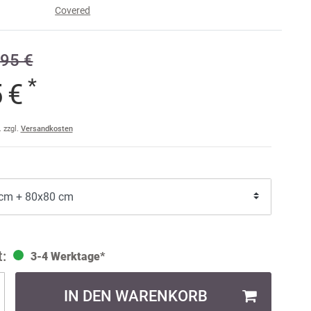
Covered
e
95 €
raise
am
*
5 €
a
ler
. zzgl.
Versandkosten
ult
3-4 Werktage*
IN DEN WARENKORB