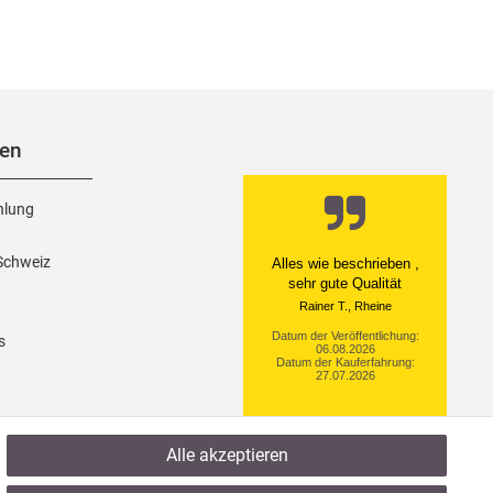
nen
hlung
 Schweiz
Ein einfach toller Service
- prompte Lieferung und
sogar mit Pflegehinweis!
Datum der Veröffentlichung:
s
05.08.2026
Datum der Kauferfahrung:
29.07.2026
Alle akzeptieren
922 Bewertungen