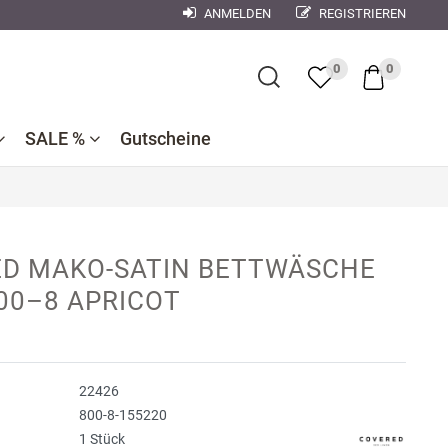
ANMELDEN
REGISTRIEREN
×
0
0
SALE %
Gutscheine
Bademantel
Bettwaren
Reduzierte
e
ner
Dekokissen
D MAKO-SATIN BETTWÄSCHE
Badtextilien
Bettwäsche
nen
00–8 APRICOT
se
Reduzierte
Bettlaken,
Küchentextilien
orse
Kinderbettwäsche
Spannbetttücher
Nachtwäsche
debach
Wohndecken
22426
ndman
800-8-155220
1 Stück
n
r